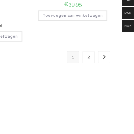
€
39.95
DKK
Toevoegen aan winkelwagen
0)
NOK
kelwagen
1
2