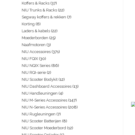
Koffers & Racks
37
NIU Trunks & Racks
22
Segway koffers & rekken
7
Korting
6
Laders & kabels
22
Moederborden
25
Naafmotoren
3
NIU Accessoires
371
NIU FQIX
30
NIU NQIX Series
86
NIU RQI-serie
2
NIU Scooter Bodykit
12
NIU Dashboard Accessoires
13
NIU Handleuningen
4
NIU M-Series Accessoires
147
NIU N-Series Accessoires
208
NIU Rugleuningen
7
NIU Scooter Batterijen
8
NIU Scooter Moederbord
12
NIU Scooter Oplader
5