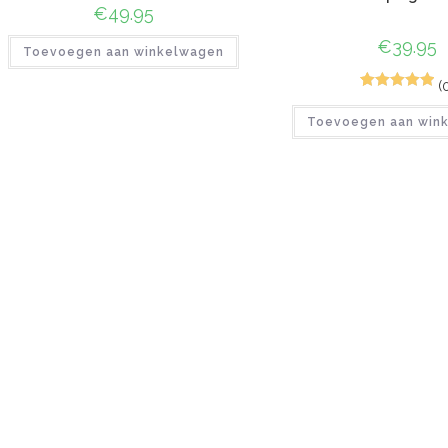
€
49.95
€
39.95
Toevoegen aan winkelwagen
(
1
Gewaardeerd
Toevoegen aan win
5.00
op 5
gebaseerd
op
klant
waardering