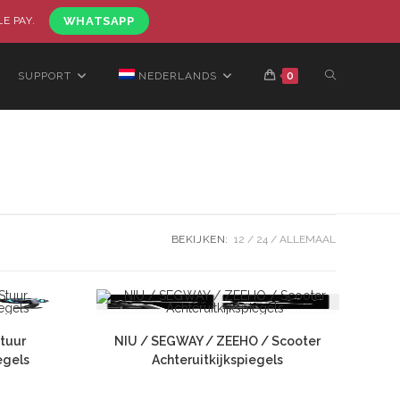
LE PAY.
WHATSAPP
SUPPORT
NEDERLANDS
0
BEKIJKEN:
12
24
ALLEMAAL
tuur
NIU / SEGWAY / ZEEHO / Scooter
egels
Achteruitkijkspiegels