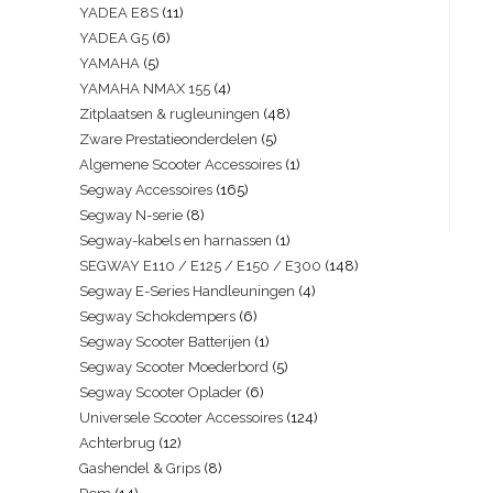
YADEA E8S
11
YADEA G5
6
YAMAHA
5
YAMAHA NMAX 155
4
Zitplaatsen & rugleuningen
48
Zware Prestatieonderdelen
5
Algemene Scooter Accessoires
1
Segway Accessoires
165
Segway N-serie
8
Segway-kabels en harnassen
1
SEGWAY E110 / E125 / E150 / E300
148
Segway E-Series Handleuningen
4
Segway Schokdempers
6
Segway Scooter Batterijen
1
Segway Scooter Moederbord
5
Segway Scooter Oplader
6
Universele Scooter Accessoires
124
Achterbrug
12
Gashendel & Grips
8