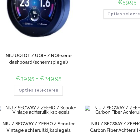
€
59.95
Opties select
NIU UQI GT / UQI + / NQI-serie
dashboard (schermspiegel)
€
39.95
-
€
249.95
Opties selecteren
NIU / SEGWAY / ZEEHO / Scooter
NIU / SEGWAY / ZEEHO
Vintage achteruitkijkspiegels
Carbon Fiber Achteruit