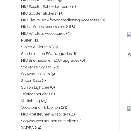
NIU Scooter Schokdempers
11
NIU Scooter Stickers
15
NIU Sleutel en Afstandsbediening Accesoires
8
NIU U-Series Accessoires
168
NIU Wireless Accessoires
5
Ruiten
12
Sloten & Sleutels
24
Snelheids- en ECU-upgrades
8
S
NIU Snelheids- en ECU-upgrades
6
Stickers & Styling
28
Segway-stickers
5
Super Soco
1
Surron Lightbee
8
Telefoonhouders
1
Verlichting
25
Voetsteunen & tapijten
23
NIU Voetsteunen & Tapijten
11
Segway voetsteunen en tapijten
2
YADEA
14