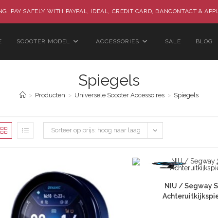
G, PAY SAFELY WITH PAYPAL, IDEAL, CREDIT CARD, BANCONTACT & APP
E
SCOOTER MODEL
ACCESSORIES
SALE
BLOG
Spiegels
>
Producten
>
Universele Scooter Accessoires
>
Spiegels
Sorteer op prijs: hoog naar laag
NIU / Segway S
Achteruitkijkspi