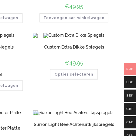
€
49.95
kelwagen
Toevoegen aan winkelwagen
iegels
Custom Extra Dikke Spiegels
€
49.95
EUR
0)
Opties selecteren
USD
kelwagen
SEK
GBP
CAD
Surron Light Bee Achteruitkijkspiegels
ter Platte
PLN