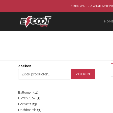
FREE WORLD WIDE SHIPPIN
HOM
Zoeken
ZOEKEN
Batterijen
11
BMW CE04
3
Bodykits
13
Dashboards
33