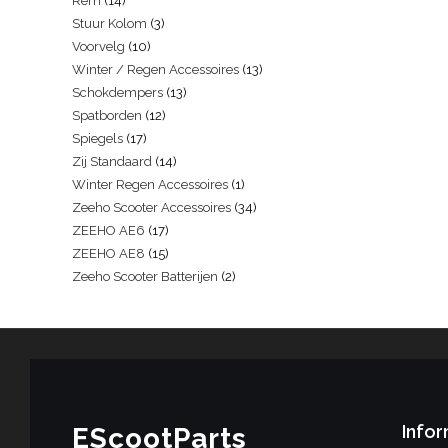
Rem
14
Stuur Kolom
3
Voorvelg
10
Winter / Regen Accessoires
13
Schokdempers
13
Spatborden
12
Spiegels
17
Zij Standaard
14
Winter Regen Accessoires
1
Zeeho Scooter Accessoires
34
ZEEHO AE6
17
ZEEHO AE8
15
Zeeho Scooter Batterijen
2
Infor
EScootParts