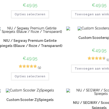
€
49.95
€
49.95
Opties selecteren
Toevoegen aan win
Custom Scootersp
NIU / Segway Premium Getinte
piegels (Blauw / Roze / Transparant)
€
49.95
€
49.95
(
2
Gewaardee
(1)
Toevoegen aan win
rd
4.50
op
2
Gewaardeerd
5
Opties selecteren
5.00
op 5
gebaseerd
gebaseerd
op
klant
op
klant
waardering
waarderinge
en
n
Custom Scooter ZijSpiegels
NIU / SEGWAY / Scoo
Spiegels