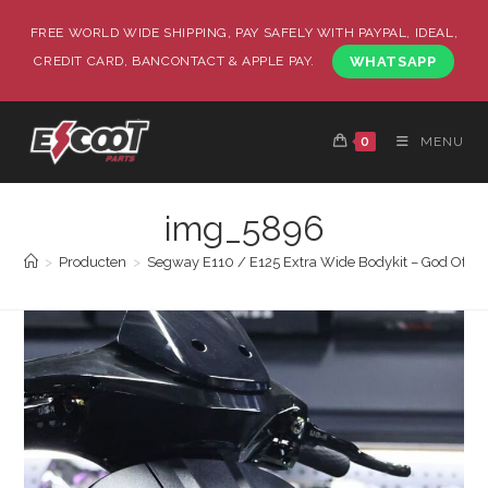
FREE WORLD WIDE SHIPPING, PAY SAFELY WITH PAYPAL, IDEAL,
CREDIT CARD, BANCONTACT & APPLE PAY.
WHATSAPP
0
MENU
img_5896
>
Producten
>
Segway E110 / E125 Extra Wide Bodykit – God Of W