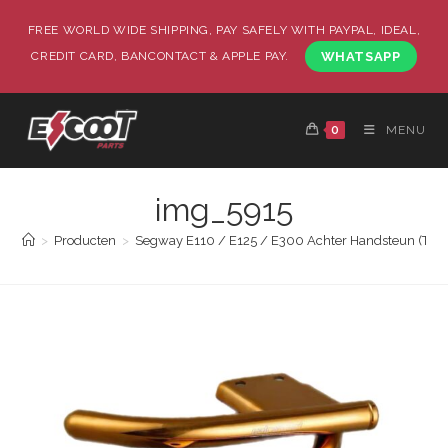
FREE WORLD WIDE SHIPPING, PAY SAFELY WITH PAYPAL, IDEAL,
CREDIT CARD, BANCONTACT & APPLE PAY.
WHATSAPP
0
MENU
img_5915
>
Producten
>
Segway E110 / E125 / E300 Achter Handsteun (Turbo