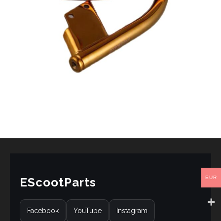
EUR
EScootParts
Facebook
YouTube
Instagram