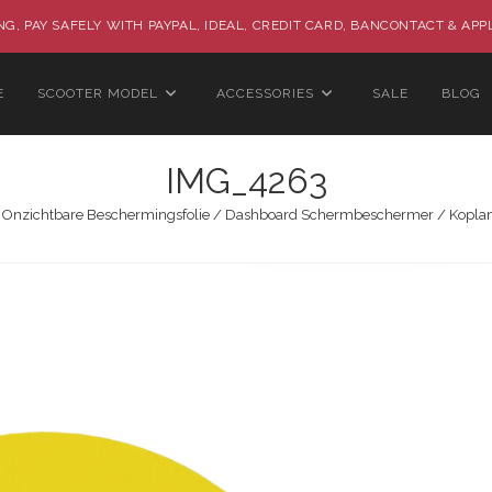
G, PAY SAFELY WITH PAYPAL, IDEAL, CREDIT CARD, BANCONTACT & APP
E
SCOOTER MODEL
ACCESSORIES
SALE
BLOG
IMG_4263
 Onzichtbare Beschermingsfolie / Dashboard Schermbeschermer / Koplamp