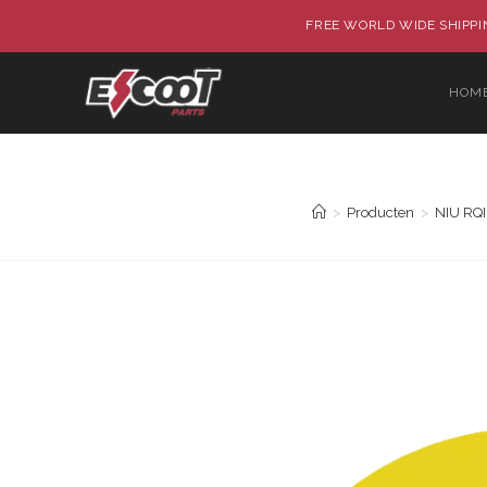
FREE WORLD WIDE SHIPPIN
HOM
>
Producten
>
NIU RQI