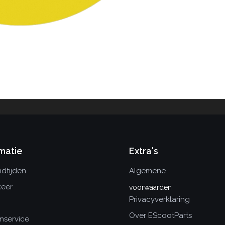
matie
Extra's
dtijden
Algemene
keer
voorwaarden
Privacyverklaring
Over EScootParts
nservice