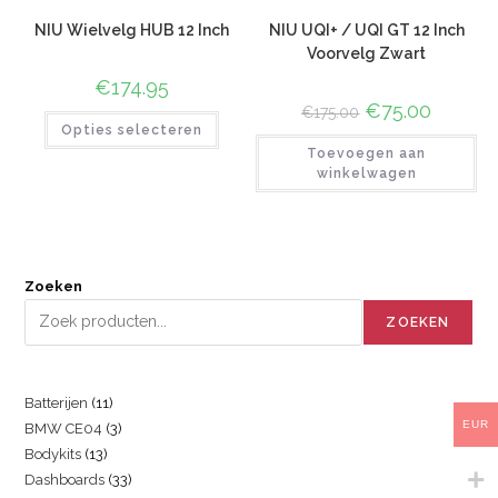
NIU Wielvelg HUB 12 Inch
NIU UQI+ / UQI GT 12 Inch
Voorvelg Zwart
€
174.95
€
75.00
€
175.00
Opties selecteren
Toevoegen aan
winkelwagen
Zoeken
ZOEKEN
Batterijen
11
EUR
BMW CE04
3
Bodykits
13
Dashboards
33