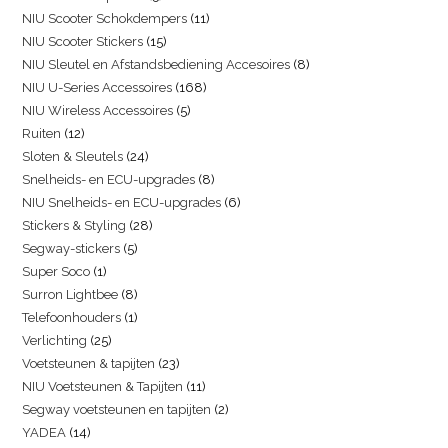
NIU Scooter Schokdempers
11
NIU Scooter Stickers
15
NIU Sleutel en Afstandsbediening Accesoires
8
NIU U-Series Accessoires
168
NIU Wireless Accessoires
5
Ruiten
12
Sloten & Sleutels
24
Snelheids- en ECU-upgrades
8
NIU Snelheids- en ECU-upgrades
6
Stickers & Styling
28
Segway-stickers
5
Super Soco
1
Surron Lightbee
8
Telefoonhouders
1
Verlichting
25
Voetsteunen & tapijten
23
NIU Voetsteunen & Tapijten
11
Segway voetsteunen en tapijten
2
YADEA
14