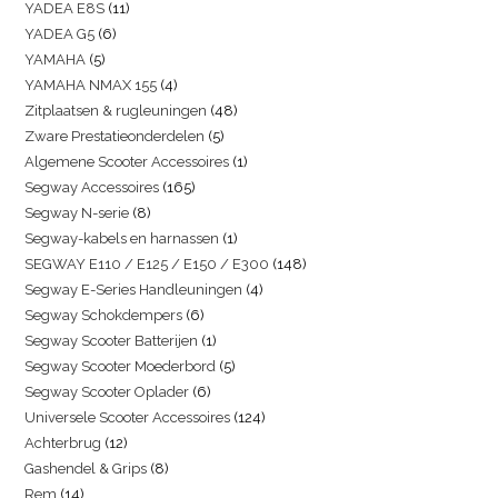
YADEA E8S
11
YADEA G5
6
YAMAHA
5
YAMAHA NMAX 155
4
Zitplaatsen & rugleuningen
48
Zware Prestatieonderdelen
5
Algemene Scooter Accessoires
1
Segway Accessoires
165
Segway N-serie
8
Segway-kabels en harnassen
1
SEGWAY E110 / E125 / E150 / E300
148
Segway E-Series Handleuningen
4
Segway Schokdempers
6
Segway Scooter Batterijen
1
Segway Scooter Moederbord
5
Segway Scooter Oplader
6
Universele Scooter Accessoires
124
Achterbrug
12
Gashendel & Grips
8
Rem
14