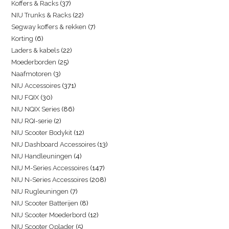
Koffers & Racks
37
NIU Trunks & Racks
22
Segway koffers & rekken
7
Korting
6
Laders & kabels
22
Moederborden
25
Naafmotoren
3
NIU Accessoires
371
NIU FQIX
30
NIU NQIX Series
86
NIU RQI-serie
2
NIU Scooter Bodykit
12
NIU Dashboard Accessoires
13
NIU Handleuningen
4
NIU M-Series Accessoires
147
NIU N-Series Accessoires
208
NIU Rugleuningen
7
NIU Scooter Batterijen
8
NIU Scooter Moederbord
12
NIU Scooter Oplader
5