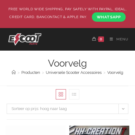
FREE WORLD WIDE SHIPPING, PAY SAFELY WITH PAYPAL, IDEAL,
CREDIT CARD, BANCONTACT & APPLE PAY.
WHATSAPP
0
MENU
Voorvelg
>
Producten
>
Universele Scooter Accessoires
>
Voorvelg
Sorteer op prijs: hoog naar laag