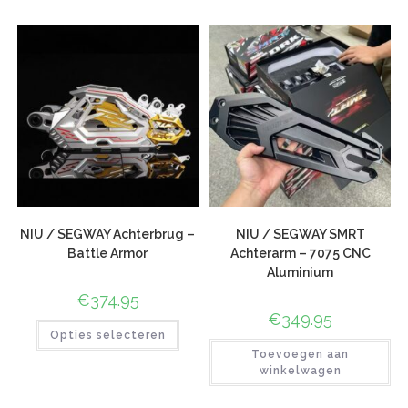
gebaseerd
op
klant
waarderinge
n
NIU / SEGWAY Achterbrug –
NIU / SEGWAY SMRT
Battle Armor
Achterarm – 7075 CNC
Aluminium
€
374.95
€
349.95
Opties selecteren
Toevoegen aan
winkelwagen