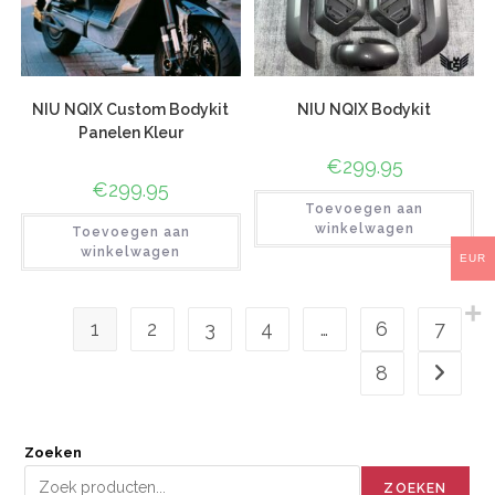
NIU NQIX Custom Bodykit
NIU NQIX Bodykit
Panelen Kleur
€
299.95
€
299.95
Toevoegen aan
winkelwagen
Toevoegen aan
winkelwagen
EUR
1
2
3
4
…
6
7
8
Zoeken
ZOEKEN