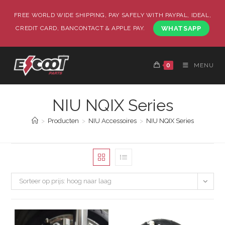
FREE WORLD WIDE SHIPPING, PAY SAFELY WITH PAYPAL, IDEAL,
CREDIT CARD, BANCONTACT & APPLE PAY.
WHATSAPP
0
MENU
NIU NQIX Series
>
Producten
>
NIU Accessoires
>
NIU NQIX Series
Sorteer op prijs: hoog naar laag