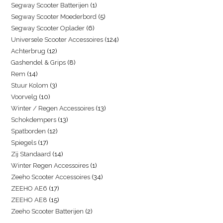
Segway Scooter Batterijen
1
Segway Scooter Moederbord
5
Segway Scooter Oplader
6
Universele Scooter Accessoires
124
Achterbrug
12
Gashendel & Grips
8
Rem
14
Stuur Kolom
3
Voorvelg
10
Winter / Regen Accessoires
13
Schokdempers
13
Spatborden
12
Spiegels
17
Zij Standaard
14
Winter Regen Accessoires
1
Zeeho Scooter Accessoires
34
ZEEHO AE6
17
ZEEHO AE8
15
Zeeho Scooter Batterijen
2