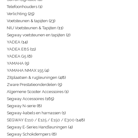
Telefoonhouders
1
Verlichting
25
Voetsteunen & tapijten
23
NIU Voetsteunen & Tapijten
11
Segway voetsteunen en tapijten
2
YADEA
14
YADEA E8S
11
YADEA G5
6
YAMAHA
5
YAMAHA NMAX 155
4
Zitplaatsen & rugleuningen
48
Zware Prestatieonderdelen
5
Algemene Scooter Accessoires
1
Segway Accessoires
165
Segway N-serie
8
Segway-kabels en harnassen
1
SEGWAY E110 / E125 / E150 / E300
148
Segway E-Series Handleuningen
4
Segway Schokdempers
6