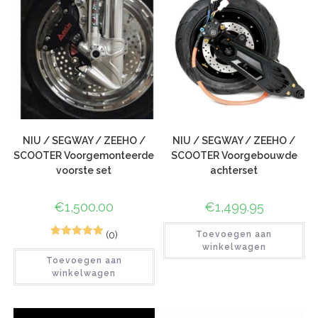
NIU / SEGWAY / ZEEHO /
NIU / SEGWAY / ZEEHO /
SCOOTER Voorgemonteerde
SCOOTER Voorgebouwde
voorste set
achterset
€
1,500.00
€
1,499.95
(0)
Toevoegen aan
1
Gewaardeerd
winkelwagen
Toevoegen aan
5.00
op 5
winkelwagen
gebaseerd
op
klant
waardering