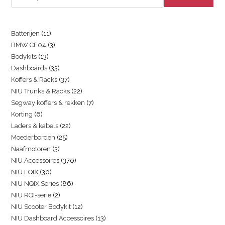
Batterijen
11
BMW CE04
3
Bodykits
13
Dashboards
33
Koffers & Racks
37
NIU Trunks & Racks
22
Segway koffers & rekken
7
Korting
6
Laders & kabels
22
Moederborden
25
Naafmotoren
3
NIU Accessoires
370
NIU FQIX
30
NIU NQIX Series
86
NIU RQI-serie
2
NIU Scooter Bodykit
12
NIU Dashboard Accessoires
13