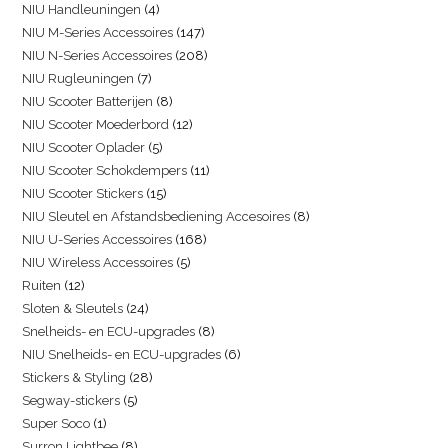
NIU Handleuningen
4
NIU M-Series Accessoires
147
NIU N-Series Accessoires
208
NIU Rugleuningen
7
NIU Scooter Batterijen
8
NIU Scooter Moederbord
12
NIU Scooter Oplader
5
NIU Scooter Schokdempers
11
NIU Scooter Stickers
15
NIU Sleutel en Afstandsbediening Accesoires
8
NIU U-Series Accessoires
168
NIU Wireless Accessoires
5
Ruiten
12
Sloten & Sleutels
24
Snelheids- en ECU-upgrades
8
NIU Snelheids- en ECU-upgrades
6
Stickers & Styling
28
Segway-stickers
5
Super Soco
1
Surron Lightbee
8