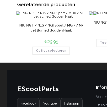
Gerelateerde producten
NIU NGT
NIU NGT / N1S / NQI Sport / MQI+ / M+
Jet Burned Gouden Haak
€
29.95
Toe
Opties selecteren
Infor
EScootParts
Verzen
Facebook
YouTube
Instagram
Terug