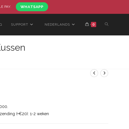
LE PAY.
WHATSAPP
G
SUPPORT
NEDERLANDS
0
Kussen
1000.
rzending (+€20): 1-2 weken