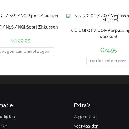
 / N1S / NQI Sport Zitkussen
NIU UQI GT / UQI+ Aanpassin
stukken)
€
199.95
€
24.95
voegen aan winkelwagen
Opties selecteren
matie
Extra's
dtijden
Algemene
keer
voorwaarden