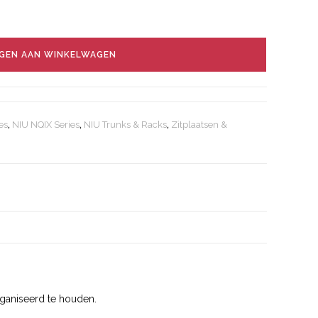
GEN AAN WINKELWAGEN
es
,
NIU NQIX Series
,
NIU Trunks & Racks
,
Zitplaatsen &
ganiseerd te houden.