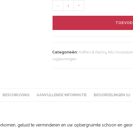
-
+
TOEVOE
Categorieën:
Koffers & Racks
,
NIU Accessoir
rugleuningen
BESCHRIJVING
AANVULLENDE INFORMATIE
BEOORDELINGEN (1)
voorkomen, geluid te verminderen en uw opbergruimte schoon en geor