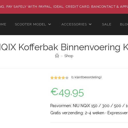
G, PAY SAFELY WITH PAYPAL, IDEAL, CREDIT CARD, BANCONTACT & APP
OME
SCOOTER MODEL
ACCESSORIES
SALE
BLO
QIX Kofferbak Binnenvoering 
>
Shop
(
1
klantbeoordeling)
Gewaardee
4
€
49.95
rd
4.25
op
5
gebaseer
d op
klant
Pasvormen: NIU NQiX 150 / 300 / 500 / 
waardering
Gratis verzending: 2-4 weken · Expressve
en