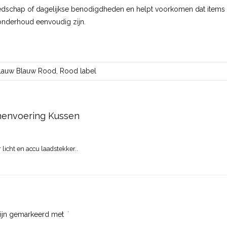
dschap of dagelijkse benodigdheden en helpt voorkomen dat items ver
onderhoud eenvoudig zijn.
Blauw Blauw Rood, Rood label
nenvoering Kussen
 licht en accu laadstekker..
zijn gemarkeerd met
*