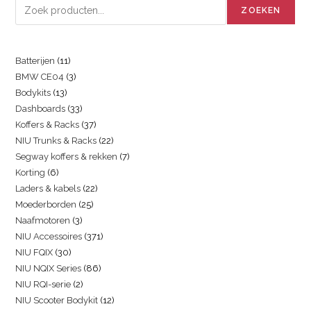
ZOEKEN
Batterijen
11
BMW CE04
3
Bodykits
13
Dashboards
33
Koffers & Racks
37
NIU Trunks & Racks
22
Segway koffers & rekken
7
Korting
6
Laders & kabels
22
Moederborden
25
Naafmotoren
3
NIU Accessoires
371
NIU FQIX
30
NIU NQIX Series
86
NIU RQI-serie
2
NIU Scooter Bodykit
12