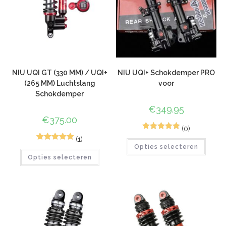
NIU UQI GT (330 MM) / UQI+
NIU UQI+ Schokdemper PRO
(265 MM) Luchtslang
voor
Schokdemper
€
349.95
€
375.00
(0)
1
Gewaardeerd
(1)
2
Gewaardeerd
Opties selecteren
5.00
op 5
Opties selecteren
5.00
op 5
gebaseerd
gebaseerd
op
klant
op
klant
waardering
waarderinge
n