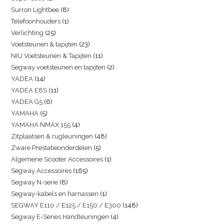
Surron Lightbee
8
Telefoonhouders
1
Verlichting
25
Voetsteunen & tapijten
23
NIU Voetsteunen & Tapijten
11
Segway voetsteunen en tapijten
2
YADEA
14
YADEA E8S
11
YADEA G5
6
YAMAHA
5
YAMAHA NMAX 155
4
Zitplaatsen & rugleuningen
48
Zware Prestatieonderdelen
5
Algemene Scooter Accessoires
1
Segway Accessoires
165
Segway N-serie
8
Segway-kabels en harnassen
1
SEGWAY E110 / E125 / E150 / E300
148
Segway E-Series Handleuningen
4