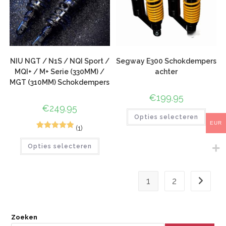
NIU NGT / N1S / NQI Sport /
Segway E300 Schokdempers
MQI+ / M+ Serie (330MM) /
achter
MGT (310MM) Schokdempers
€
199.95
€
249.95
Opties selecteren
EUR
(1)
3
Gewaardeerd
Opties selecteren
5.00
op 5
gebaseerd
op
klant
1
2
waarderinge
n
Zoeken