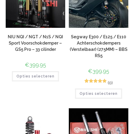
NIU NQI / NGT / N1S / NQI
Segway E300 / E125 / E110
Sport Voorschokdemper –
Achterschokdempers
GS5 Pro – 33 cilinder
(Verstelbaar) (275MM) – BBS
RS5
€
399.95
€
399.95
Opties selecteren
(0)
1
Gewaardeerd
Opties selecteren
5.00
op 5
gebaseerd
op
klant
waardering