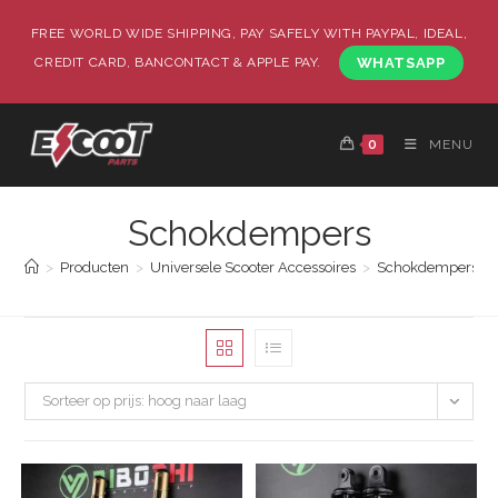
FREE WORLD WIDE SHIPPING, PAY SAFELY WITH PAYPAL, IDEAL,
CREDIT CARD, BANCONTACT & APPLE PAY.
WHATSAPP
0
MENU
Schokdempers
>
Producten
>
Universele Scooter Accessoires
>
Schokdempers
Sorteer op prijs: hoog naar laag