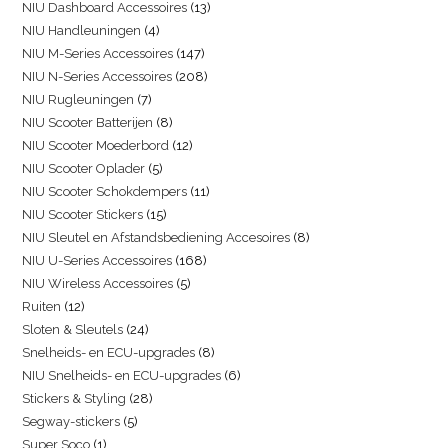
NIU Dashboard Accessoires
13
NIU Handleuningen
4
NIU M-Series Accessoires
147
NIU N-Series Accessoires
208
NIU Rugleuningen
7
NIU Scooter Batterijen
8
NIU Scooter Moederbord
12
NIU Scooter Oplader
5
NIU Scooter Schokdempers
11
NIU Scooter Stickers
15
NIU Sleutel en Afstandsbediening Accesoires
8
NIU U-Series Accessoires
168
NIU Wireless Accessoires
5
Ruiten
12
Sloten & Sleutels
24
Snelheids- en ECU-upgrades
8
NIU Snelheids- en ECU-upgrades
6
Stickers & Styling
28
Segway-stickers
5
Super Soco
1