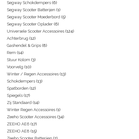
Segway Schokdempers
6
Segway Scooter Batterijen
1
Segway Scooter Moederbord
5
Segway Scooter Oplader
6
Universele Scooter Accessoires
124
Achterbrug
12
Gashendel & Grips
8
Rem
14
Stuur Kolom
3
Voorvelg
10
Winter / Regen Accessoires
13
Schokdempers
13
Spatborden
12
Spiegels
17
Zij Standaard
14
Winter Regen Accessoires
1
Zeeho Scooter Accessoires
34
ZEEHO AE6
17
ZEEHO AE8
15
Zeeho Scooter Batterijen
2