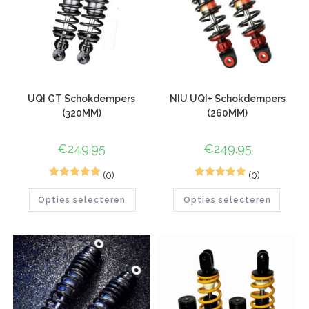
UQI GT Schokdempers
NIU UQI+ Schokdempers
(320MM)
(260MM)
€
249.95
€
249.95
(0)
(0)
2
Gewaardeerd
1
Gewaardeerd
Opties selecteren
Opties selecteren
5.00
op 5
5.00
op 5
gebaseerd
gebaseerd
op
klant
op
klant
waarderinge
waardering
n