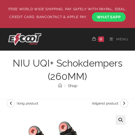
FREE WORLD WIDE SHIPPING, PAY SAFELY WITH PAYPAL, IDEAL,
CREDIT CARD, BANCONTACT & APPLE PAY.
WHATSAPP
0
MENU
NIU UQI+ Schokdempers
(260MM)
>
Shop
Vorig product
Volgend product
🔍