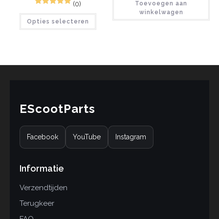
(0)
Toevoegen aan
1
Gewaardeerd
winkelwagen
Opties selecteren
5.00
op 5
gebaseerd
op
klant
waardering
EScootParts
Facebook
YouTube
Instagram
Informatie
Verzendtijden
Terugkeer