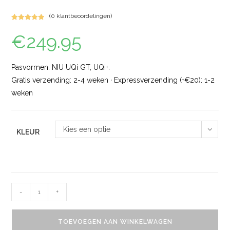
(
0
klantbeoordelingen)
Gewaardeerd
1
€
249.95
5.00
op 5
gebaseerd
op
klant
waardering
Pasvormen: NIU UQi GT, UQi+.
Gratis verzending: 2-4 weken · Expressverzending (+€20): 1-2
weken
Kies een optie
KLEUR
-
+
TOEVOEGEN AAN WINKELWAGEN