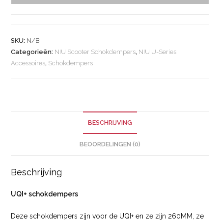
SKU:
N/B
Categorieën:
NIU Scooter Schokdempers
,
NIU U-Series
Accessoires
,
Schokdempers
BESCHRIJVING
BEOORDELINGEN (0)
Beschrijving
UQI+ schokdempers
Deze schokdempers zijn voor de UQI+ en ze zijn 260MM, ze