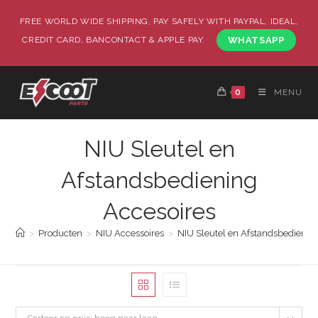
FREE WORLD WIDE SHIPPING, PAY SAFELY WITH PAYPAL, IDEAL,
CREDIT CARD, BANCONTACT & APPLE PAY.
WHATSAPP
0
MENU
NIU Sleutel en
Afstandsbediening
Accesoires
>
Producten
>
NIU Accessoires
>
NIU Sleutel en Afstandsbedienin