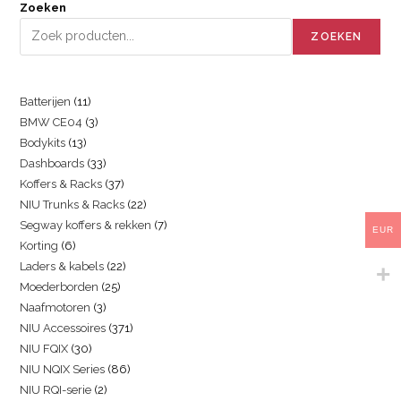
Zoeken
ZOEKEN
Batterijen
11
BMW CE04
3
Bodykits
13
Dashboards
33
Koffers & Racks
37
NIU Trunks & Racks
22
Segway koffers & rekken
7
EUR
Korting
6
Laders & kabels
22
Moederborden
25
Naafmotoren
3
NIU Accessoires
371
NIU FQIX
30
NIU NQIX Series
86
NIU RQI-serie
2