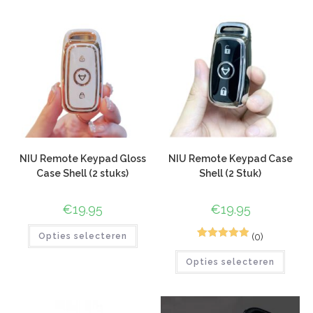
waarderinge
waarderinge
n
n
NIU Remote Keypad Gloss
NIU Remote Keypad Case
Case Shell (2 stuks)
Shell (2 Stuk)
€
19.95
€
19.95
(0)
Opties selecteren
1
Gewaardeerd
Opties selecteren
5.00
op 5
gebaseerd
op
klant
waardering