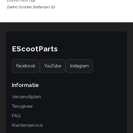
ZEEHO AE8
15
Zeeho Scooter Batterijen
2
EScootParts
Facebook
YouTube
Instagram
Informatie
Verzendtijden
Terugkeer
FAQ
Klantenservice