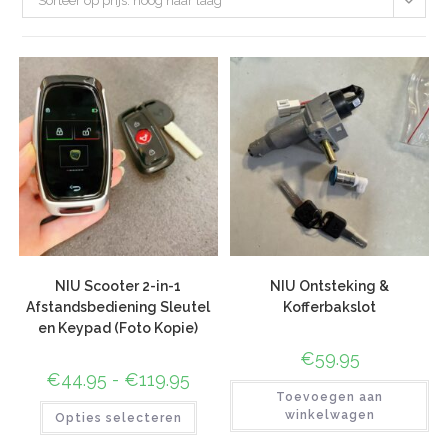
Sorteer op prijs: hoog naar laag
NIU Scooter 2-in-1
NIU Ontsteking &
Afstandsbediening Sleutel
Kofferbakslot
en Keypad (Foto Kopie)
€
59.95
€
44.95
-
€
119.95
Toevoegen aan
winkelwagen
Opties selecteren