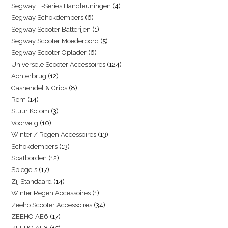
Segway E-Series Handleuningen
4
Segway Schokdempers
6
Segway Scooter Batterijen
1
Segway Scooter Moederbord
5
Segway Scooter Oplader
6
Universele Scooter Accessoires
124
Achterbrug
12
Gashendel & Grips
8
Rem
14
Stuur Kolom
3
Voorvelg
10
Winter / Regen Accessoires
13
Schokdempers
13
Spatborden
12
Spiegels
17
Zij Standaard
14
Winter Regen Accessoires
1
Zeeho Scooter Accessoires
34
ZEEHO AE6
17