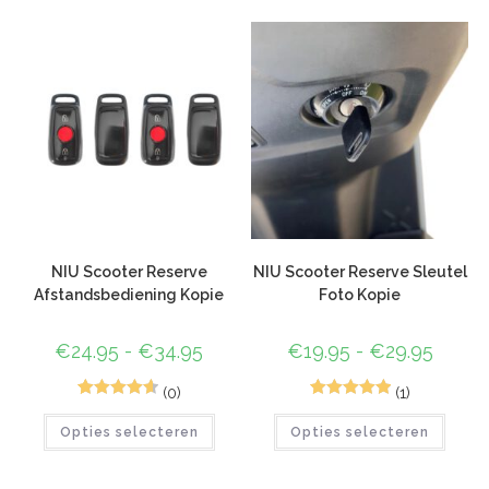
NIU Scooter Reserve
NIU Scooter Reserve Sleutel
Afstandsbediening Kopie
Foto Kopie
€
24.95
-
€
34.95
€
19.95
-
€
29.95
(0)
(1)
6
Gewaardeer
7
Gewaardeerd
Opties selecteren
Opties selecteren
d
4.67
op 5
5.00
op 5
gebaseerd
gebaseerd
op
klant
op
klant