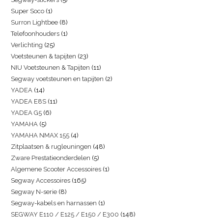
Super Soco
1
Surron Lightbee
8
Telefoonhouders
1
Verlichting
25
Voetsteunen & tapijten
23
NIU Voetsteunen & Tapijten
11
Segway voetsteunen en tapijten
2
YADEA
14
YADEA E8S
11
YADEA G5
6
YAMAHA
5
YAMAHA NMAX 155
4
Zitplaatsen & rugleuningen
48
Zware Prestatieonderdelen
5
Algemene Scooter Accessoires
1
Segway Accessoires
165
Segway N-serie
8
Segway-kabels en harnassen
1
SEGWAY E110 / E125 / E150 / E300
148