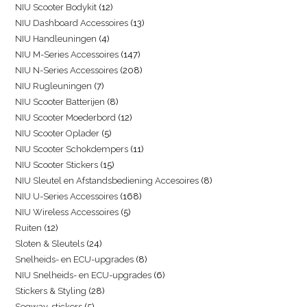
NIU Scooter Bodykit
12
NIU Dashboard Accessoires
13
NIU Handleuningen
4
NIU M-Series Accessoires
147
NIU N-Series Accessoires
208
NIU Rugleuningen
7
NIU Scooter Batterijen
8
NIU Scooter Moederbord
12
NIU Scooter Oplader
5
NIU Scooter Schokdempers
11
NIU Scooter Stickers
15
NIU Sleutel en Afstandsbediening Accesoires
8
NIU U-Series Accessoires
168
NIU Wireless Accessoires
5
Ruiten
12
Sloten & Sleutels
24
Snelheids- en ECU-upgrades
8
NIU Snelheids- en ECU-upgrades
6
Stickers & Styling
28
Segway-stickers
5