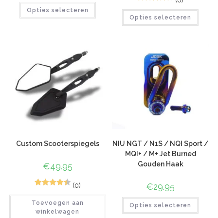
(0)
6
Gewaardeer
Opties selecteren
Opties selecteren
d
4.67
op 5
gebaseerd
op
klant
waarderinge
n
Custom Scooterspiegels
NIU NGT / N1S / NQI Sport /
MQI+ / M+ Jet Burned
Gouden Haak
€
49.95
(0)
€
29.95
2
Gewaardee
Toevoegen aan
rd
4.50
op
Opties selecteren
winkelwagen
5