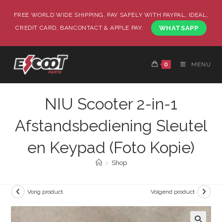
FREE WORLD WIDE SHIPPING, PAY SAFELY WITH PAYPAL, IDEAL,
CREDIT CARD, BANCONTACT & APPLE PAY.
WHATSAPP
0
MENU
NIU Scooter 2-in-1
Afstandsbediening Sleutel
en Keypad (Foto Kopie)
>
Shop
Vorig product
Volgend product