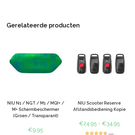
Gerelateerde producten
NIU N1 / NGT / M1 / MQI+ /
NIU Scooter Reserve
M+ Schermbeschermer
Afstandsbediening Kopie
(Groen / Transparant)
€
24.95
-
€
34.95
€
9.95