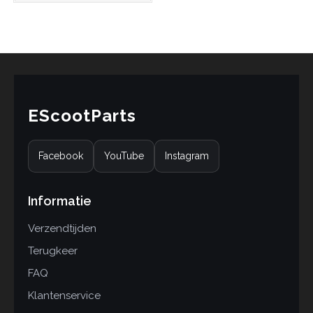
gebaseerd
op
klant
waardering
en
EScootParts
Facebook
YouTube
Instagram
Informatie
Verzendtijden
Terugkeer
FAQ
Klantenservice