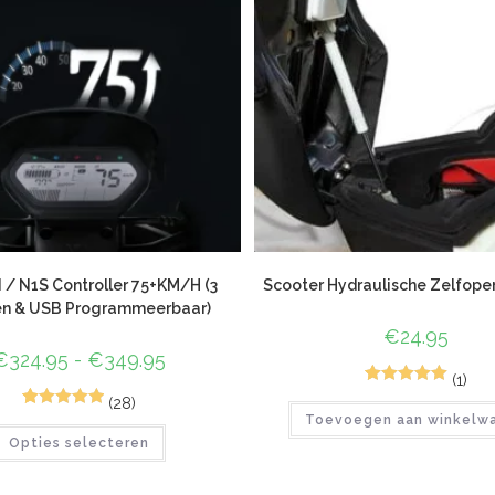
 / N1S Controller 75+KM/H (3
Scooter Hydraulische Zelfope
n & USB Programmeerbaar)
€
24.95
€
324.95
-
€
349.95
(1)
2
Gewaardeerd
(28)
72
Gewaardeer
Toevoegen aan winkelw
5.00
op 5
Opties selecteren
d
4.96
op 5
gebaseerd
gebaseerd
op
klant
op
klant
waarderinge