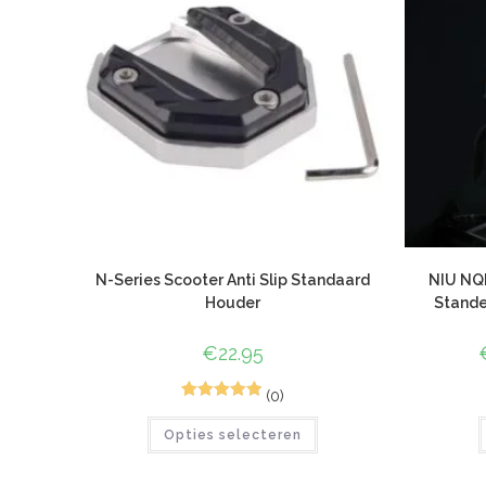
N-Series Scooter Anti Slip Standaard
NIU NQI
Houder
Stande
€
22.95
(0)
1
Gewaardeerd
Opties selecteren
5.00
op 5
gebaseerd
op
klant