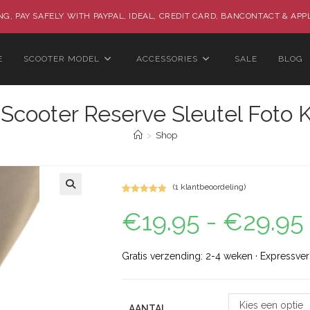
G, PAY SAFELY WITH PAYPAL, IDEAL, CREDIT CARD, BANCONTACT & APP
E
SCOOTER MODEL
ACCESSORIES
SALE
BLOG
Scooter Reserve Sleutel Foto 
>
Shop
(
1
klantbeoordeling)
Gewaardeerd
7
🔍
€
19.95
-
€
29.95
5.00
op 5
gebaseerd
op
klant
waarderinge
Gratis verzending: 2-4 weken · Expressve
n
Kies een optie
AANTAL