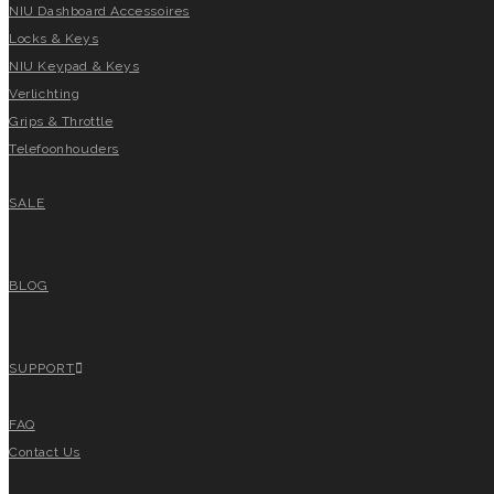
NIU Dashboard Accessoires
Locks & Keys
NIU Keypad & Keys
Verlichting
Grips & Throttle
Telefoonhouders
SALE
BLOG
SUPPORT
FAQ
Contact Us