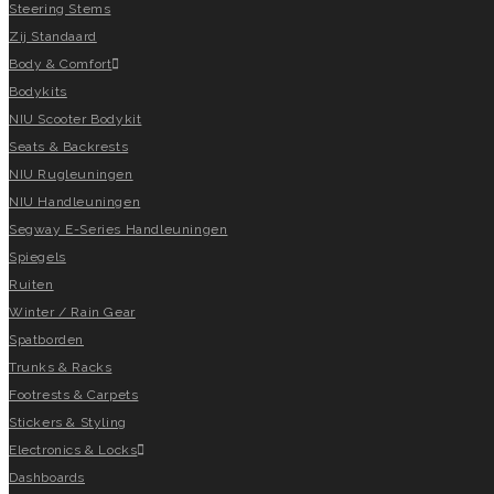
Steering Stems
Zij Standaard
Body & Comfort
Bodykits
NIU Scooter Bodykit
Seats & Backrests
NIU Rugleuningen
NIU Handleuningen
Segway E-Series Handleuningen
Spiegels
Ruiten
Winter / Rain Gear
Spatborden
Trunks & Racks
Footrests & Carpets
Stickers & Styling
Electronics & Locks
Dashboards