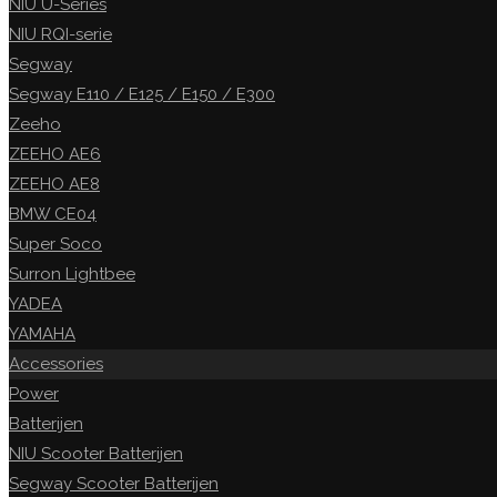
NIU U-Series
NIU RQI-serie
Segway
Segway E110 / E125 / E150 / E300
Zeeho
ZEEHO AE6
ZEEHO AE8
BMW CE04
Super Soco
Surron Lightbee
YADEA
YAMAHA
Accessories
Power
Batterijen
NIU Scooter Batterijen
Segway Scooter Batterijen