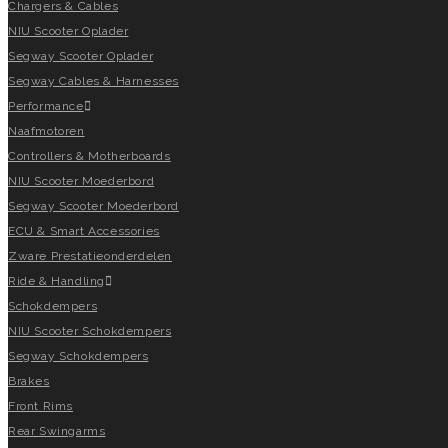
Chargers & Cables
NIU Scooter Oplader
Segway Scooter Oplader
Segway Cables & Harnesses
Performance
Naafmotoren
Controllers & Motherboards
NIU Scooter Moederbord
Segway Scooter Moederbord
ECU & Smart Accessories
Zware Prestatieonderdelen
Ride & Handling
Schokdempers
NIU Scooter Schokdempers
Segway Schokdempers
Brakes
Front Rims
Rear Swingarms