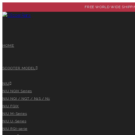
Ga
FREE WORLD WIDE SHIPPIN
naar
inhoud
HOME
SCOOTER MODEL
NIU
NIU NQIX Series
NIU NQI / NGT / N1S / N1
NIU FQIX
NIU M-Series
NIU U-Series
NIU RQI-serie