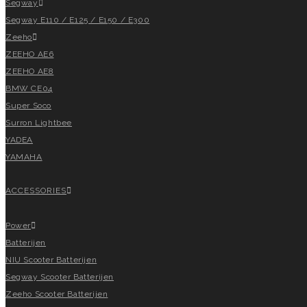
Segway
Segway E110 / E125 / E150 / E300
Zeeho
ZEEHO AE6
ZEEHO AE8
BMW CE04
Super Soco
Surron Lightbee
YADEA
YAMAHA
ACCESSORIES
Power
Batterijen
NIU Scooter Batterijen
Segway Scooter Batterijen
Zeeho Scooter Batterijen