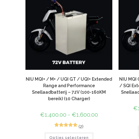
NIU MQI+ / M+ / UQI GT / UQI+ Extended
NIU MQI 
Range and Performance
/ SQI Ex
Snellaadbatterij – 72V (100-160KM
Snellaa
bereik) (10 Charger)
€
€
1,400.00
-
€
1,600.00
(2)
5
Gewaardeerd
Opties selecteren
5.00
op 5