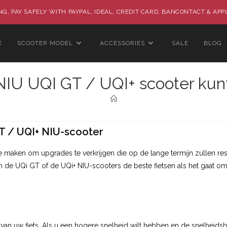
G, PAY SAFELY WITH PAYPAL, IDEAL, CREDIT CARD, BANCONTACT & APP
E
SCOOTER MODEL
ACCESSORIES
SALE
BLOG
IU UQI GT / UQI+ scooter kun
T / UQI+ NIU-scooter
e maken om upgrades te verkrijgen die op de lange termijn zullen resu
jn de UQi GT of de UQi+ NIU-scooters de beste fietsen als het gaat om
van uw fiets.
Als u een hogere snelheid wilt hebben en de snelheids