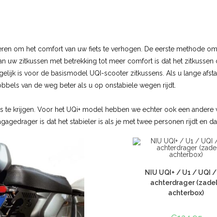
op
klant
waarderinge
n
ieren om het comfort van uw fiets te verhogen. De eerste methode om
n uw zitkussen met betrekking tot meer comfort is dat het zitkussen c
gelijk is voor de basismodel UQI-scooter zitkussens. Als u lange afsta
bbels van de weg beter als u op onstabiele wegen rijdt.
te krijgen. Voor het UQi+ model hebben we echter ook een andere var
gagedrager is dat het stabieler is als je met twee personen rijdt en dat 
NIU UQI+ / U1 / UQI 
achterdrager (zadel
achterbox)