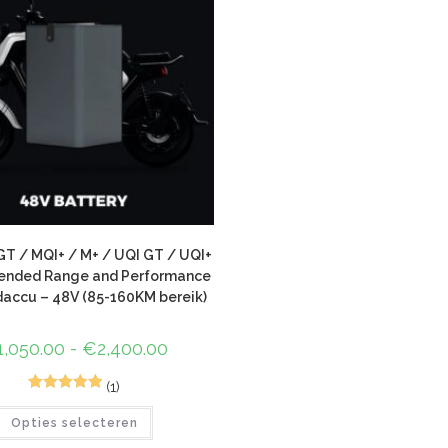
GT / MQI+ / M+ / UQI GT / UQI+
tended Range and Performance
daccu – 48V (85-160KM bereik)
1,050.00
-
€
2,400.00
(1)
9
Gewaardeerd
Opties selecteren
5.00
op 5
gebaseerd