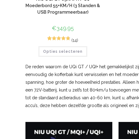
Moederbord 55+KM/H (3 Standen &
USB Programmeerbaar)
€
349.95
(14)
44
Gewaardeer
Opties selecteren
d
4.89
op 5
gebaseerd
op
klant
De reden waarom de UQi GT / UQI+ het gemakkelijkst zijn 
waarderinge
eenvoudig de kofferbak kunt verwisselen en het moederb
n
spanning, hoe groter de hoeveelheid prestaties. Alleen
een 72V-batterij, kunt u zelfs tot 80+km/u toevoegen met
tot de standaard actieradius van 40-60 km, kunt u, afhank
accu’s, deze hebben dezelfde grootte als origineel en zi