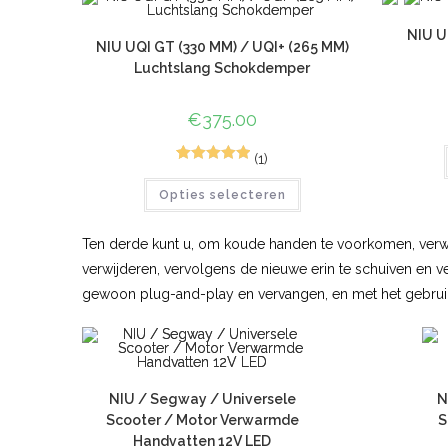
NIU U
NIU UQI GT (330 MM) / UQI+ (265 MM)
Luchtslang Schokdemper
€
375.00
(1)
2
Gewaardeerd
Opties selecteren
5.00
op 5
gebaseerd
op
klant
Ten derde kunt u, om koude handen te voorkomen, verwarm
waarderinge
verwijderen, vervolgens de nieuwe erin te schuiven en 
n
gewoon plug-and-play en vervangen, en met het gebruik v
NIU / Segway / Universele
N
Scooter / Motor Verwarmde
S
Handvatten 12V LED