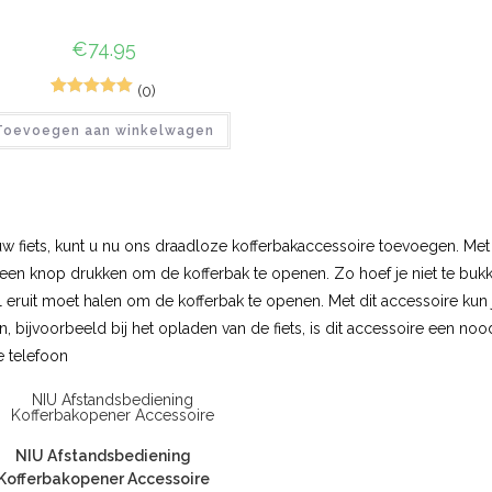
€
74.95
(0)
2
Gewaardeerd
Toevoegen aan winkelwagen
5.00
op 5
gebaseerd
op
klant
waarderinge
n
 uw fiets, kunt u nu ons draadloze kofferbakaccessoire toevoegen. Met
een knop drukken om de kofferbak te openen. Zo hoef je niet te bukk
sleutel eruit moet halen om de kofferbak te openen. Met dit accessoire 
n, bijvoorbeeld bij het opladen van de fiets, is dit accessoire een
e telefoon
NIU Afstandsbediening
Kofferbakopener Accessoire