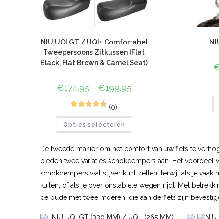
NIU UQI GT / UQI+ Comfortabel
NI
Tweepersoons Zitkussen (Flat
Black, Flat Brown & Camel Seat)
€
174.95
-
€
199.95
(0)
4
Gewaardeer
Opties selecteren
d
4.75
op 5
gebaseerd
op
klant
De tweede manier om het comfort van uw fiets te verhog
waarderinge
bieden twee variaties schokdempers aan. Het voordeel va
n
schokdempers wat stijver kunt zetten, terwijl als je vaa
kuilen, of als je over onstabiele wegen rijdt. Met betre
de oude met twee moeren, die aan de fiets zijn bevestig