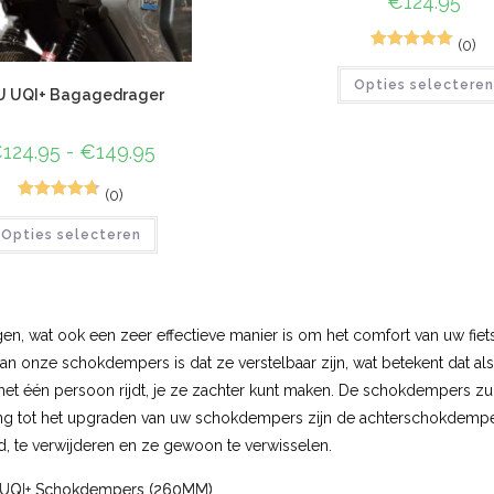
€
124.95
(0)
1
Gewaardeerd
Opties selecteren
5.00
op 5
U UQI+ Bagagedrager
gebaseerd
op
klant
€
124.95
-
€
149.95
waardering
(0)
4
Gewaardeer
Opties selecteren
d
4.75
op 5
gebaseerd
op
klant
waarderinge
n
en, wat ook een zeer effectieve manier is om het comfort van uw fi
n onze schokdempers is dat ze verstelbaar zijn, wat betekent dat als 
k met één persoon rijdt, je ze zachter kunt maken. De schokdempers zul
kking tot het upgraden van uw schokdempers zijn de achterschokdempers
d, te verwijderen en ze gewoon te verwisselen.