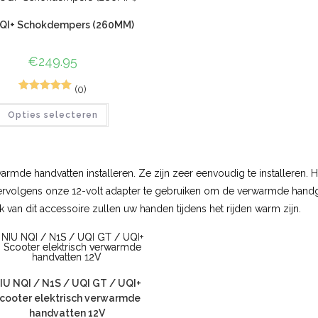
QI+ Schokdempers (260MM)
€
249.95
(0)
1
Gewaardeerd
Opties selecteren
5.00
op 5
gebaseerd
op
klant
waardering
de handvatten installeren. Ze zijn zeer eenvoudig te installeren. He
vervolgens onze 12-volt adapter te gebruiken om de verwarmde handg
an dit accessoire zullen uw handen tijdens het rijden warm zijn.
IU NQI / N1S / UQI GT / UQI+
cooter elektrisch verwarmde
handvatten 12V