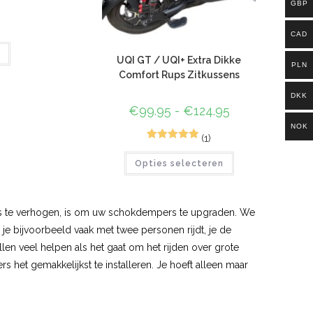
GBP
CAD
UQI GT / UQI+ Extra Dikke
PLN
Comfort Rups Zitkussens
DKK
€
99.95
-
€
124.95
NOK
(1)
4
Gewaardeerd
Opties selecteren
5.00
op 5
gebaseerd
op
klant
waarderinge
ets te verhogen, is om uw schokdempers te upgraden. We
n
je bijvoorbeeld vaak met twee personen rijdt, je de
len veel helpen als het gaat om het rijden over grote
 het gemakkelijkst te installeren. Je hoeft alleen maar