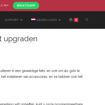
LE PAY.
WHATSAPP
SUPPORT
NEDERLANDS
0
t upgraden
lteren in een geweldige fiets, en ook om als gids te
 het installeren van accessoires, en ze hebben ook het
beperking wilt opheffen, kunt u onze programmeerbare