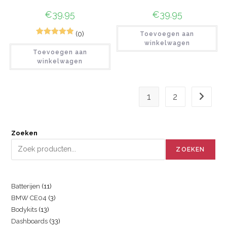
€
39.95
€
39.95
(0)
Toevoegen aan
1
Gewaardeerd
winkelwagen
Toevoegen aan
5.00
op 5
winkelwagen
gebaseerd
op
klant
waardering
1
2
Zoeken
ZOEKEN
Batterijen
11
BMW CE04
3
Bodykits
13
Dashboards
33