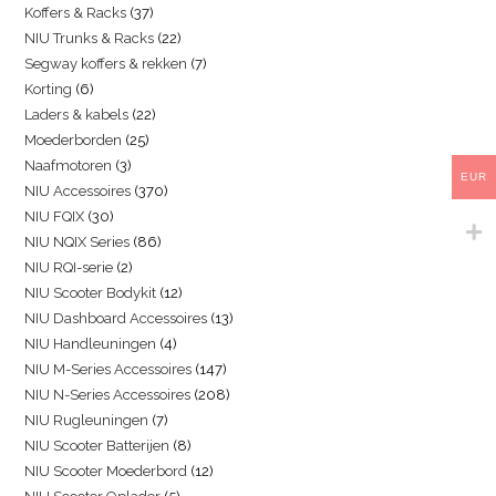
Koffers & Racks
37
NIU Trunks & Racks
22
Segway koffers & rekken
7
Korting
6
Laders & kabels
22
Moederborden
25
Naafmotoren
3
EUR
NIU Accessoires
370
NIU FQIX
30
NIU NQIX Series
86
NIU RQI-serie
2
NIU Scooter Bodykit
12
NIU Dashboard Accessoires
13
NIU Handleuningen
4
NIU M-Series Accessoires
147
NIU N-Series Accessoires
208
NIU Rugleuningen
7
NIU Scooter Batterijen
8
NIU Scooter Moederbord
12