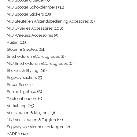
NIU Scooter Oplader
5
NIU Scooter Schokdempers
11
NIU Scooter Stickers
15
NIU Sleutel en Afstandsbediening Accesoires
8
NIU U-Series Accessoires
168
NIU Wireless Accessoires
5
Ruiten
12
Sloten & Sleutels
24
Snelheids- en ECU-upgrades
8
NIU Snelheids- en ECU-upgrades
6
Stickers & Styling
28
Segway-stickers
5
Super Soco
1
Surron Lightbee
8
Telefoonhouders
1
Verlichting
25
Voetsteunen & tapijten
23
NIU Voetsteunen & Tapijten
11
Segway voetsteunen en tapijten
2
YADEA
14