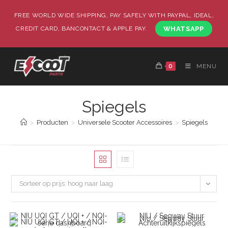
FREE WORLD WIDE SHIPPING, PAY SAFELY WITH PAYPAL, IDEAL,
CREDIT CARD, BANCONTACT & APPLE PAY.
WHATSAPP
0
MENU
Spiegels
>
Producten
>
Universele Scooter Accessoires
>
Spiegels
Sorteer op prijs: hoog naar laag