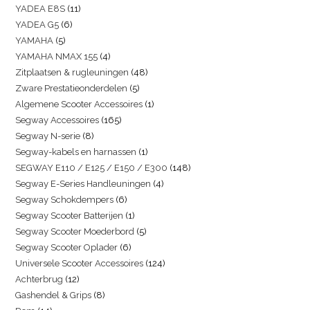
YADEA E8S
11
YADEA G5
6
YAMAHA
5
YAMAHA NMAX 155
4
Zitplaatsen & rugleuningen
48
Zware Prestatieonderdelen
5
Algemene Scooter Accessoires
1
Segway Accessoires
165
Segway N-serie
8
Segway-kabels en harnassen
1
SEGWAY E110 / E125 / E150 / E300
148
Segway E-Series Handleuningen
4
Segway Schokdempers
6
Segway Scooter Batterijen
1
Segway Scooter Moederbord
5
Segway Scooter Oplader
6
Universele Scooter Accessoires
124
Achterbrug
12
Gashendel & Grips
8