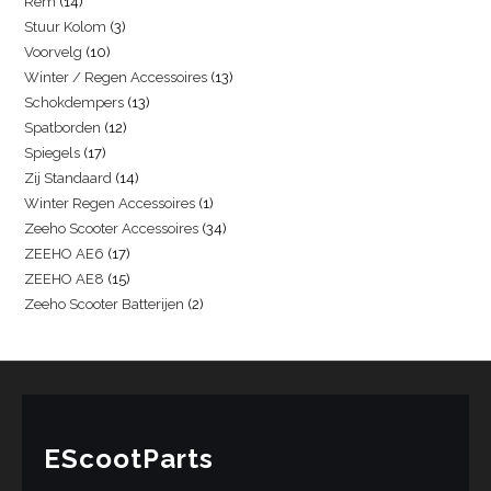
Rem
14
Stuur Kolom
3
Voorvelg
10
Winter / Regen Accessoires
13
Schokdempers
13
Spatborden
12
Spiegels
17
Zij Standaard
14
Winter Regen Accessoires
1
Zeeho Scooter Accessoires
34
ZEEHO AE6
17
ZEEHO AE8
15
Zeeho Scooter Batterijen
2
EScootParts