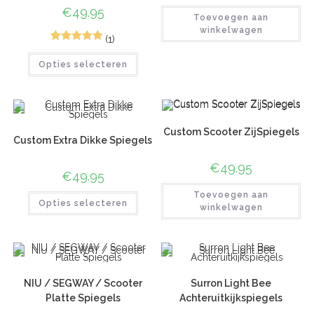
2
Gewaardee
€
49.95
Toevoegen aan
rd
4.50
op
winkelwagen
5
(1)
gebaseerd
2
Gewaardeerd
op
klant
Opties selecteren
5.00
op 5
waardering
gebaseerd
en
op
klant
waarderinge
n
Custom Scooter ZijSpiegels
Custom Extra Dikke Spiegels
€
49.95
€
49.95
Toevoegen aan
Opties selecteren
winkelwagen
NIU / SEGWAY / Scooter
Surron Light Bee
Platte Spiegels
Achteruitkijkspiegels