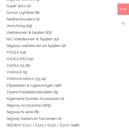
Super Soco
1
EUR
Surron Lightbee
8
Telefoonhouders
1
Verlichting
25
Voetsteunen & tapijten
23
NIU Voetsteunen & Tapijten
11
Segway voetsteunen en tapijten
2
YADEA
14
YADEA E8S
11
YADEA G5
6
YAMAHA
5
YAMAHA NMAX 155
4
Zitplaatsen & rugleuningen
48
Zware Prestatieonderdelen
5
Algemene Scooter Accessoires
1
Segway Accessoires
165
Segway N-serie
8
Segway-kabels en harnassen
1
SEGWAY E110 / E125 / E150 / E300
148