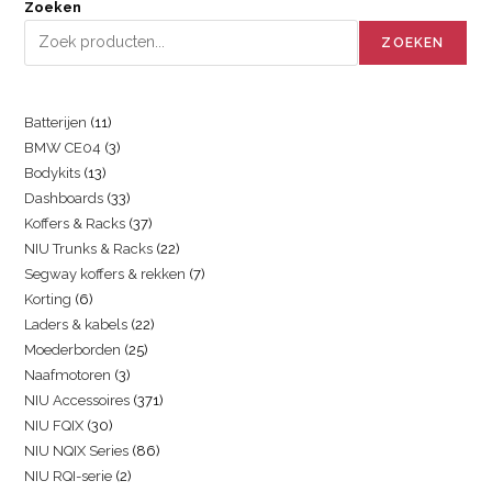
Zoeken
ZOEKEN
Batterijen
11
BMW CE04
3
Bodykits
13
Dashboards
33
Koffers & Racks
37
NIU Trunks & Racks
22
Segway koffers & rekken
7
Korting
6
Laders & kabels
22
Moederborden
25
Naafmotoren
3
NIU Accessoires
371
NIU FQIX
30
NIU NQIX Series
86
NIU RQI-serie
2