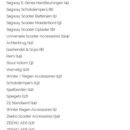
Segway E-Series Handleuningen
4
Segway Schokdempers
6
Segway Scooter Batterijen
1
Segway Scooter Moederbord
5
Segway Scooter Oplader
6
Universele Scooter Accessoires
124
Achterbrug
12
Gashendel & Grips
8
Rem
14
Stuur Kolom
3
Voorvelg
10
Winter / Regen Accessoires
13
Schokdempers
13
Spatborden
12
Spiegels
17
Zij Standaard
14
Winter Regen Accessoires
1
Zeeho Scooter Accessoires
34
ZEEHO AE6
17
ZEEHO AE8
15