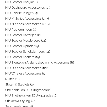
NIU Scooter Bodykit
12
NIU Dashboard Accessoires
13
NIU Handleuningen
4
NIU M-Series Accessoires
147
NIU N-Series Accessoires
208
NIU Rugleuningen
7
NIU Scooter Batterijen
8
NIU Scooter Moederbord
12
NIU Scooter Oplader
5
NIU Scooter Schokdempers
11
NIU Scooter Stickers
15
NIU Sleutel en Afstandsbediening Accesoires
8
NIU U-Series Accessoires
168
NIU Wireless Accessoires
5
Ruiten
12
Sloten & Sleutels
24
Snelheids- en ECU-upgrades
8
NIU Snelheids- en ECU-upgrades
6
Stickers & Styling
28
Segway-stickers
5