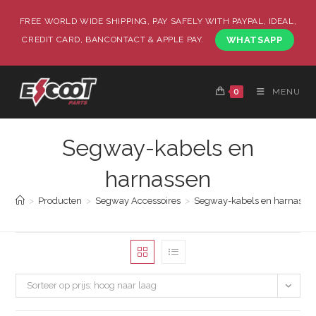
FREE WORLD WIDE SHIPPING, PAY SAFELY WITH PAYPAL, IDEAL,
CREDIT CARD, BANCONTACT & APPLE PAY.
WHATSAPP
0
MENU
Segway-kabels en
harnassen
>
Producten
>
Segway Accessoires
>
Segway-kabels en harnasse
Sorteer op prijs: hoog naar laag