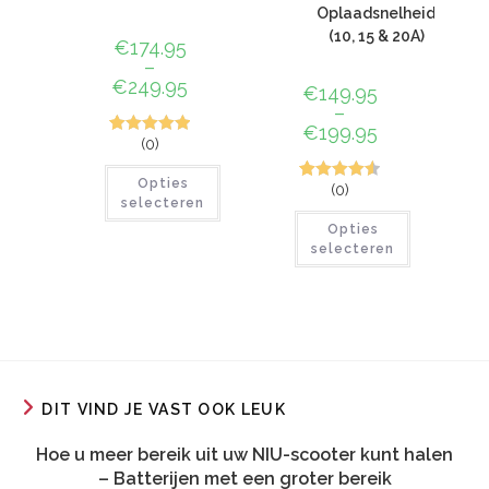
Oplaadsnelheid
(10, 15 & 20A)
€
174.95
–
€
249.95
€
149.95
–
€
199.95
(0)
1
Gewaardeerd
5.00
op 5
Opties
(0)
12
Gewaardeer
gebaseerd
selecteren
d
4.58
op 5
op
klant
Opties
gebaseerd
waardering
selecteren
op
klant
waardering
en
DIT VIND JE VAST OOK LEUK
Hoe u meer bereik uit uw NIU-scooter kunt halen
– Batterijen met een groter bereik