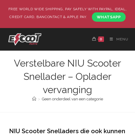
FREE WORLD WIDE SHIPPING, PAY SAFELY WITH PAYPAL, IDEAL,
CREDIT CARD, BANCONTACT & APPLE PAY.
WHATSAPP
0
MENU
Verstelbare NIU Scooter
Snellader – Oplader
vervanging
>
Geen onderdeel van een categorie
NIU Scooter Snelladers die ook kunnen