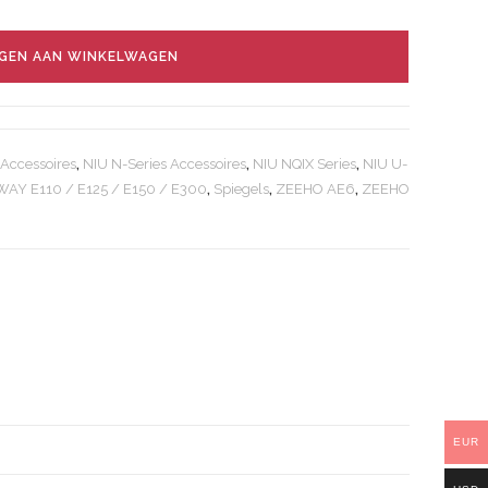
GEN AAN WINKELWAGEN
 Accessoires
,
NIU N-Series Accessoires
,
NIU NQIX Series
,
NIU U-
AY E110 / E125 / E150 / E300
,
Spiegels
,
ZEEHO AE6
,
ZEEHO
EUR