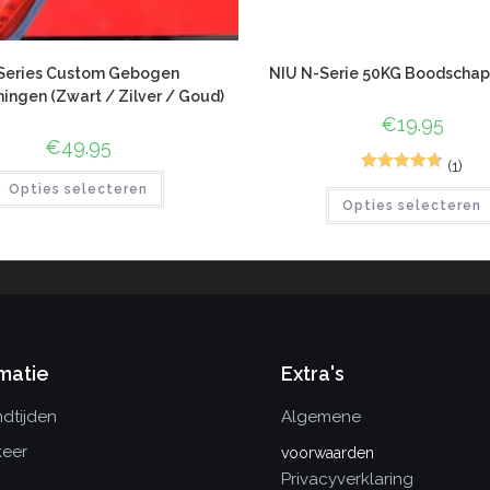
Series Custom Gebogen
NIU N-Serie 50KG Boodscha
ingen (Zwart / Zilver / Goud)
€
19.95
€
49.95
(1)
4
Gewaardeer
Opties selecteren
Opties selecteren
d
4.75
op 5
gebaseerd
op
klant
waarderinge
n
matie
Extra's
dtijden
Algemene
keer
voorwaarden
Privacyverklaring