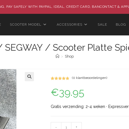
G, PAY SAFELY WITH PAYPAL, IDEAL, CREDIT CARD, BANCONTACT & APP
E
SCOOTER MODEL
ACCESSORIES
SALE
BLOG
/ SEGWAY / Scooter Platte Spi
>
Shop
(
0
klantbeoordelingen)
Gewaardeerd
1
🔍
€
39.95
5.00
op 5
gebaseerd
op
klant
waardering
Gratis verzending: 2-4 weken · Expressve
-
+