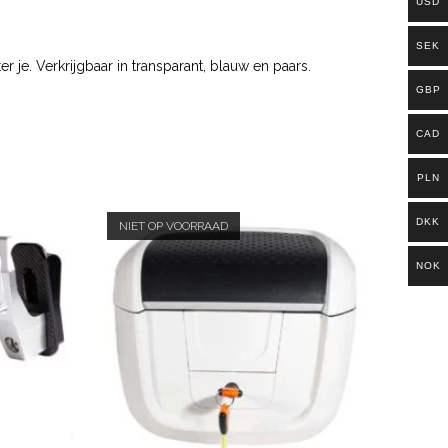
USD
SEK
 je. Verkrijgbaar in transparant, blauw en paars.
GBP
CAD
PLN
DKK
NIET OP VOORRAAD
NOK