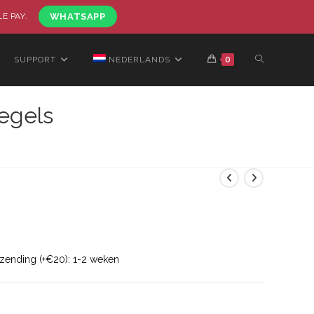
LE PAY.
WHATSAPP
SUPPORT
NEDERLANDS
0
egels
rzending (+€20): 1-2 weken