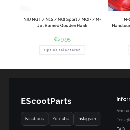
NIU NGT / N1S / NQI Sport / MQI+ / M+
N-
Jet Burned Gouden Haak
Handleun
€
29.95
Opties selecteren
Infor
EScootParts
Verzen
Facebook
YouTube
Instagram
Terug
FAQ