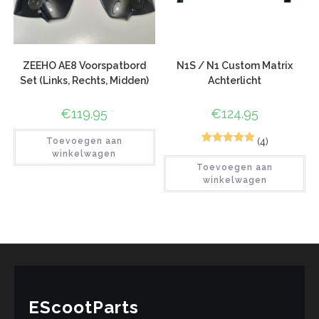
ZEEHO AE8 Voorspatbord
N1S / N1 Custom Matrix
Set (Links, Rechts, Midden)
Achterlicht
€
119.95
€
124.95
(4)
Toevoegen aan
7
Gewaardeerd
winkelwagen
Toevoegen aan
5.00
op 5
winkelwagen
gebaseerd
op
klant
waarderinge
n
EScootParts