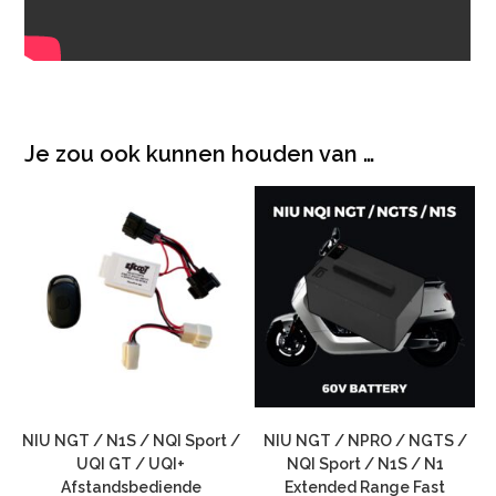
Je zou ook kunnen houden van …
NIU NGT / N1S / NQI Sport /
NIU NGT / NPRO / NGTS /
UQI GT / UQI+
NQI Sport / N1S / N1
Afstandsbediende
Extended Range Fast