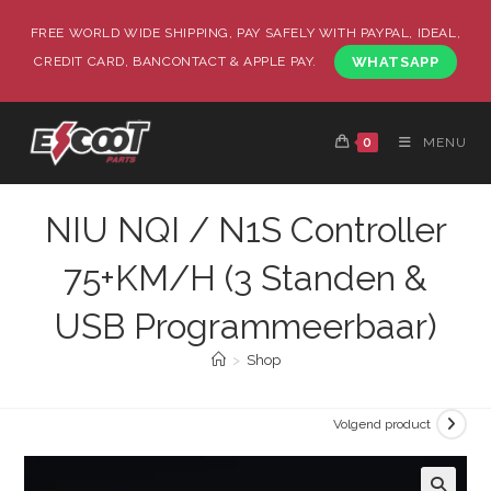
FREE WORLD WIDE SHIPPING, PAY SAFELY WITH PAYPAL, IDEAL,
CREDIT CARD, BANCONTACT & APPLE PAY.
WHATSAPP
0
MENU
NIU NQI / N1S Controller
75+KM/H (3 Standen &
USB Programmeerbaar)
>
Shop
Volgend product