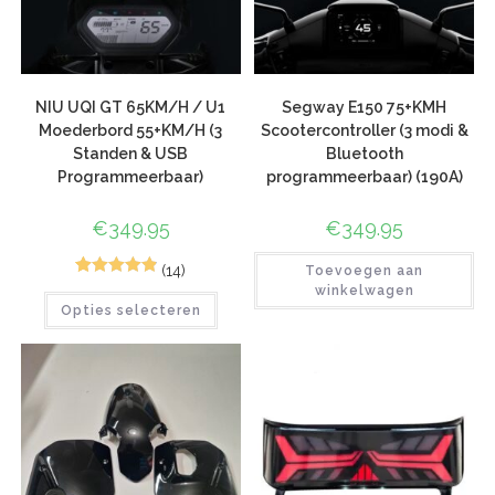
NIU UQI GT 65KM/H / U1
Segway E150 75+KMH
Moederbord 55+KM/H (3
Scootercontroller (3 modi &
Standen & USB
Bluetooth
Programmeerbaar)
programmeerbaar) (190A)
€
349.95
€
349.95
(14)
Toevoegen aan
44
Gewaardeer
winkelwagen
Opties selecteren
d
4.89
op 5
gebaseerd
op
klant
waarderinge
n