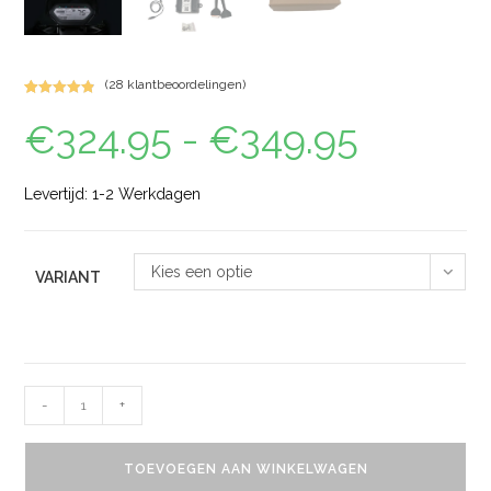
(
28
klantbeoordelingen)
Gewaardeerd
72
€
324.95
-
€
349.95
4.96
op 5
gebaseerd
op
klant
waarderinge
Levertijd: 1-2 Werkdagen
n
Kies een optie
VARIANT
-
+
TOEVOEGEN AAN WINKELWAGEN