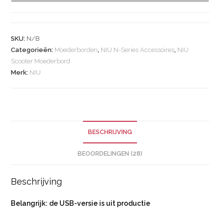
SKU:
N/B
Categorieën:
Moederborden
,
NIU N-Series Accessoires
,
NIU
Scooter Moederbord
Merk:
NIU
BESCHRIJVING
BEOORDELINGEN (28)
Beschrijving
Belangrijk: de USB-versie is uit productie