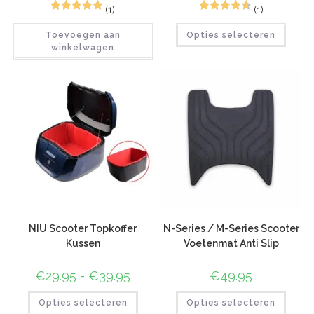
(1)
(1)
2
Gewaardeerd
4
Gewaardeer
Toevoegen aan
Opties selecteren
5.00
op 5
d
4.75
op 5
winkelwagen
gebaseerd
gebaseerd
op
klant
op
klant
waarderinge
waarderinge
n
n
NIU Scooter Topkoffer
N-Series / M-Series Scooter
Kussen
Voetenmat Anti Slip
€
29.95
-
€
39.95
€
49.95
Opties selecteren
Opties selecteren