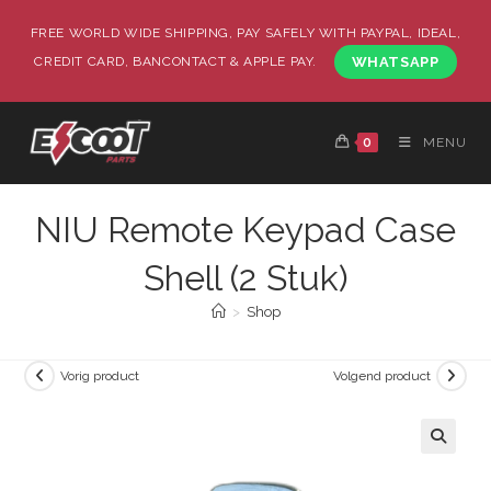
FREE WORLD WIDE SHIPPING, PAY SAFELY WITH PAYPAL, IDEAL,
CREDIT CARD, BANCONTACT & APPLE PAY.
WHATSAPP
0
MENU
NIU Remote Keypad Case
Shell (2 Stuk)
>
Shop
Vorig product
Volgend product
🔍