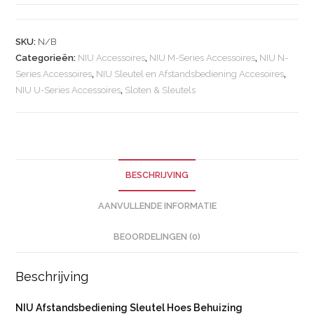
SKU:
N/B
Categorieën:
NIU Accessoires
,
NIU M-Series Accessoires
,
NIU N-
Series Accessoires
,
NIU Sleutel en Afstandsbediening Accesoires
,
NIU U-Series Accessoires
,
Sloten & Sleutels
BESCHRIJVING
AANVULLENDE INFORMATIE
BEOORDELINGEN (0)
Beschrijving
NIU Afstandsbediening Sleutel Hoes Behuizing