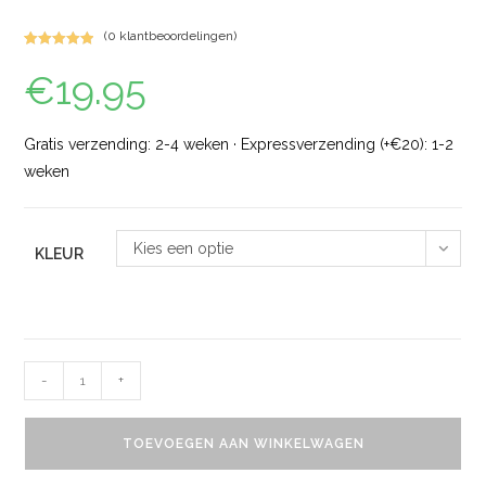
(
0
klantbeoordelingen)
Gewaardeerd
1
€
19.95
5.00
op 5
gebaseerd
op
klant
waardering
Gratis verzending: 2-4 weken · Expressverzending (+€20): 1-2
weken
Kies een optie
KLEUR
-
+
TOEVOEGEN AAN WINKELWAGEN