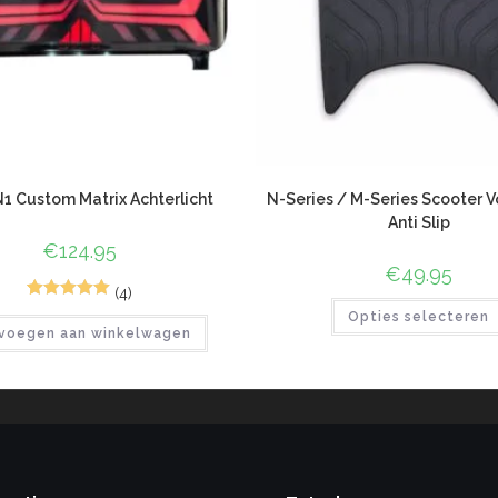
N1 Custom Matrix Achterlicht
N-Series / M-Series Scooter 
Anti Slip
€
124.95
€
49.95
(4)
7
Gewaardeerd
Opties selecteren
voegen aan winkelwagen
5.00
op 5
gebaseerd
op
klant
waarderinge
n