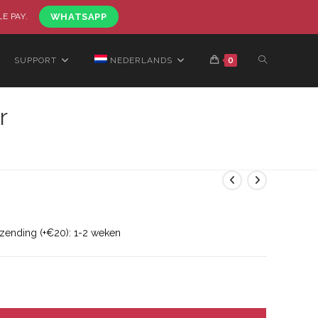
LE PAY.
WHATSAPP
SUPPORT
NEDERLANDS
0
r
rzending (+€20): 1-2 weken