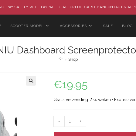
G, PAY SAFELY WITH PAYPAL, IDEAL, CREDIT CARD, BANCONTACT & APP
E
SCOOTER MODEL
ACCESSORIES
SALE
BLOG
NIU Dashboard Screenprotecto
>
Shop
€
19.95
🔍
Gratis verzending: 2-4 weken · Expressve
-
+