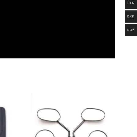
PLN
DKK
NOK