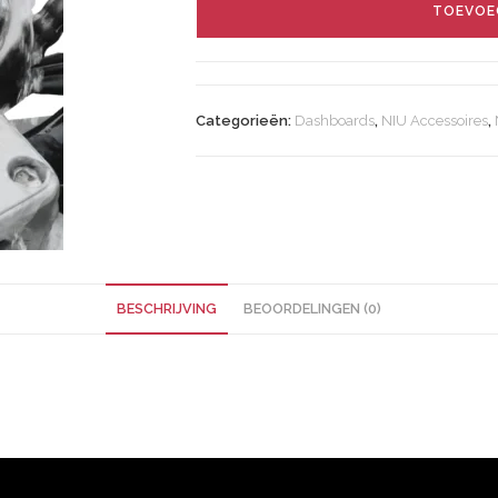
TOEVOE
Categorieën:
Dashboards
,
NIU Accessoires
,
BESCHRIJVING
BEOORDELINGEN (0)