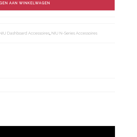
GEN AAN WINKELWAGEN
NIU Dashboard Accessoires
,
NIU N-Series Accessoires