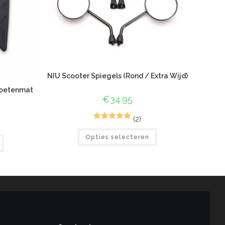
NIU Scooter Spiegels (Rond / Extra Wijd)
Voetenmat
€
34.95
(2)
5
Gewaardeerd
Opties selecteren
5.00
op 5
gebaseerd
op
klant
waarderinge
n