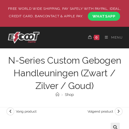
FREE WORLD WIDE SHIPPING, PAY SAFELY WITH PAYPAL, IDEAL,
CREDIT CARD, BANCONTACT & APPLE PAY.
WHATSAPP
0
MENU
N-Series Custom Gebogen
Handleuningen (Zwart /
Zilver / Goud)
>
Shop
Vorig product
Volgend product