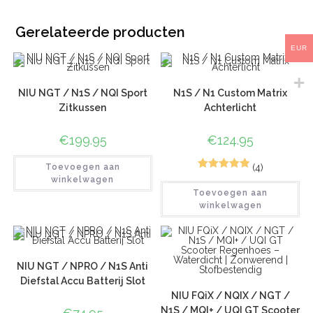
Gerelateerde producten
EUR
NIU NGT / N1S / NQI Sport
N1S / N1 Custom Matrix
Zitkussen
Achterlicht
€
199.95
€
124.95
(4)
Toevoegen aan
7
Gewaardeerd
winkelwagen
Toevoegen aan
5.00
op 5
winkelwagen
gebaseerd
op
klant
waarderinge
n
NIU NGT / NPRO / N1S Anti
Diefstal Accu Batterij Slot
NIU FQiX / NQIX / NGT /
N1S / MQI+ / UQI GT Scooter