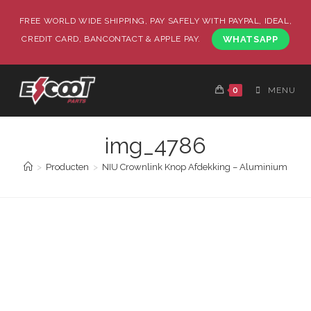
FREE WORLD WIDE SHIPPING, PAY SAFELY WITH PAYPAL, IDEAL,
CREDIT CARD, BANCONTACT & APPLE PAY.
WHATSAPP
0
MENU
img_4786
>
Producten
>
NIU Crownlink Knop Afdekking – Aluminium