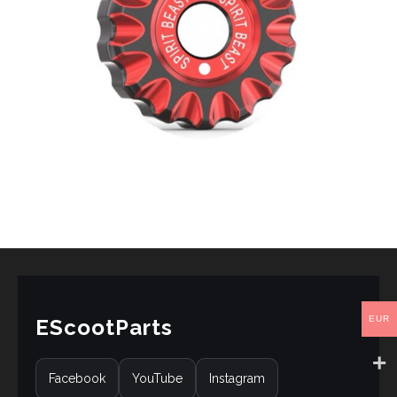
EUR
EScootParts
Facebook
YouTube
Instagram