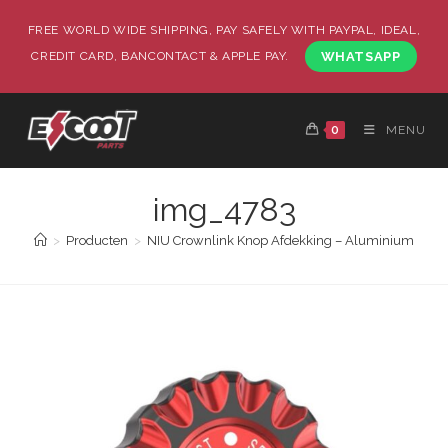
FREE WORLD WIDE SHIPPING, PAY SAFELY WITH PAYPAL, IDEAL,
CREDIT CARD, BANCONTACT & APPLE PAY.
WHATSAPP
0
MENU
img_4783
>
Producten
>
NIU Crownlink Knop Afdekking – Aluminium