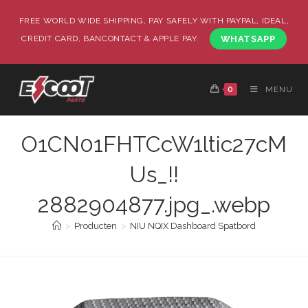
FREE WORLD WIDE SHIPPING, PAY SAFELY WITH PAYPAL, IDEAL,
CREDIT CARD, BANCONTACT & APPLE PAY.
WHATSAPP
0
MENU
O1CN01FHTCcW1ltic27cM
Us_!!
2882904877.jpg_.webp
>
Producten
>
NIU NQIX Dashboard Spatbord