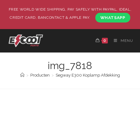
FREE WORLD WIDE SHIPPING, PAY SAFELY WITH PAYPAL, IDEAL,
CREDIT CARD, BANCONTACT & APPLE PAY.
WHATSAPP
0
MENU
img_7818
>
Producten
>
Segway E300 Koplamp Afdekking