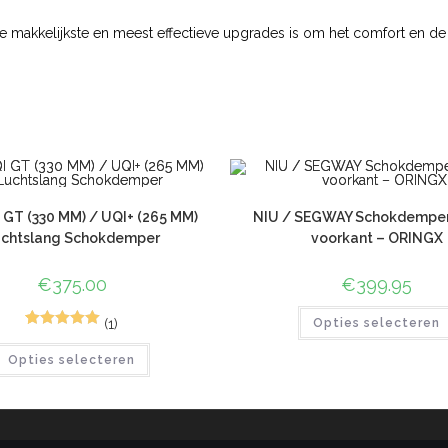
 de makkelijkste en meest effectieve upgrades is om het comfort en de
 GT (330 MM) / UQI+ (265 MM)
NIU / SEGWAY Schokdemper
chtslang Schokdemper
voorkant – ORINGX
€
375.00
€
399.95
(1)
Opties selecteren
2
Gewaardeerd
Opties selecteren
5.00
op 5
gebaseerd
op
klant
waarderinge