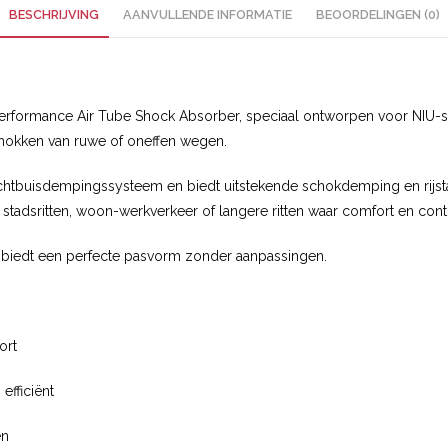
BESCHRIJVING
AANVULLENDE INFORMATIE
BEOORDELINGEN (0)
erformance Air Tube Shock Absorber, speciaal ontworpen voor NIU-scoo
schokken van ruwe of oneffen wegen.
uisdempingssysteem en biedt uitstekende schokdemping en rijstabil
 stadsritten, woon-werkverkeer of langere ritten waar comfort en contr
 biedt een perfecte pasvorm zonder aanpassingen.
ort
efficiënt
en