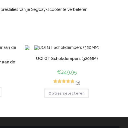
 prestaties van je Segway-scooter te verbeteren.
UQI GT Schokdempers (320MM)
 aan de
€
249.95
(0)
2
Gewaardeerd
Opties selecteren
5.00
op 5
gebaseerd
op
klant
waarderinge
n