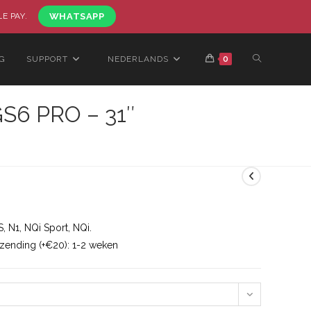
LE PAY.
WHATSAPP
G
SUPPORT
NEDERLANDS
0
S6 PRO – 31″
 N1, NQi Sport, NQi.
rzending (+€20): 1-2 weken