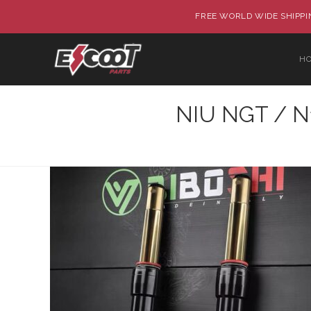
FREE WORLD WIDE SHIPPIN
H
NIU NGT / N