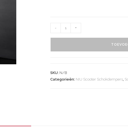
-
+
TOEVOE
SKU:
N/B
Categorieën:
NIU Scooter Schokdempers
,
S