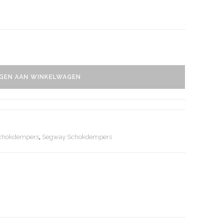
GEN AAN WINKELWAGEN
chokdempers
,
Segway Schokdempers