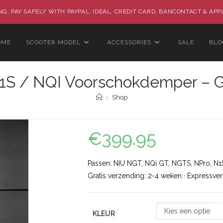
G, PAY SAFELY WITH PAYPAL, IDEAL, CREDIT CARD, BANCONTACT & APP
OME
SCOOTER MODEL
ACCESSORIES
SALE
BLO
1S / NQI Voorschokdemper – G
>
Shop
€
399.95
Passen: NIU NGT, NQi GT, NGTS, NPro, N1S,
Gratis verzending: 2-4 weken · Expressve
Kies een optie
KLEUR