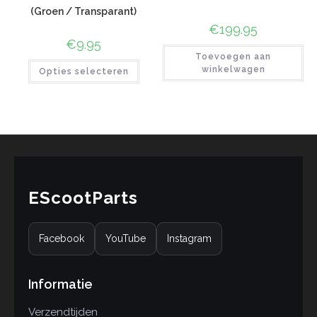
(Groen / Transparant)
€
199.95
€
9.95
Toevoegen aan
winkelwagen
Opties selecteren
EScootParts
Facebook
YouTube
Instagram
Informatie
Verzendtijden