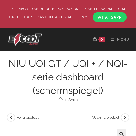
FREE WORLD WIDE SHIPPING, PAY SAFELY WITH PAYPAL, IDEAL,
CREDIT CARD, BANCONTACT & APPLE PAY.
WHATSAPP
0
MENU
NIU UQI GT / UQI + / NQI-
serie dashboard
(schermspiegel)
>
Shop
Vorig product
Volgend product