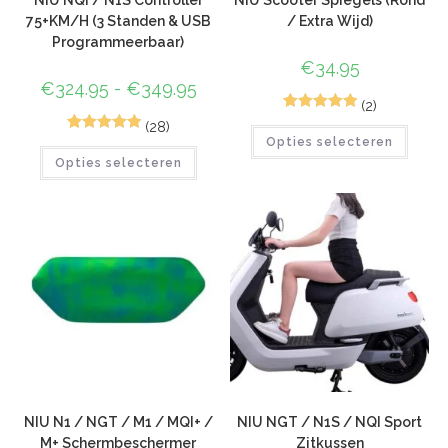
75+KM/H (3 Standen & USB
/ Extra Wijd)
Programmeerbaar)
€
34.95
€
324.95
-
€
349.95
(2)
5
Gewaardeerd
(28)
72
Gewaardeer
Opties selecteren
5.00
op 5
Opties selecteren
d
4.96
op 5
gebaseerd
gebaseerd
op
klant
op
klant
waarderinge
waarderinge
n
n
NIU N1 / NGT / M1 / MQI+ /
NIU NGT / N1S / NQI Sport
M+ Schermbeschermer
Zitkussen