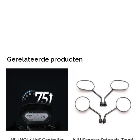
Gerelateerde producten
NIU NQI / N1S Controller
NIU Scooter Spiegels (Rond