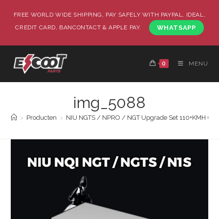
FREE WORLD WIDE SHIPPING, PAY SAFELY WITH PAYPAL, IDEAL,
CREDIT CARD, BANCONTACT & APPLE PAY.
WHATSAPP
0
MENU
img_5088
>
Producten
>
NIU NGTS / NPRO / NGT Upgrade Set 110+KMH (72V Ba