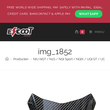
FREE WORLD WIDE SHIPPING, PAY SAFELY WITH PAYPAL, IDEAL,
CREDIT CARD, BANCONTACT & APPLE PAY.
WHATSAPP
0
MENU
img_1852
>
Producten
>
NIU NGT / N1S / NQI Sport / NQIX / UQI GT / UQI+ 