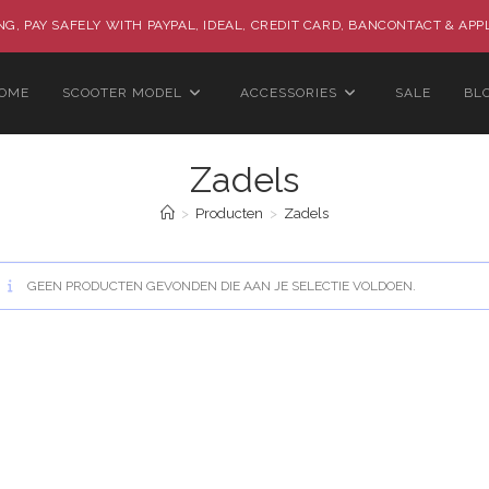
G, PAY SAFELY WITH PAYPAL, IDEAL, CREDIT CARD, BANCONTACT & APP
OME
SCOOTER MODEL
ACCESSORIES
SALE
BL
Zadels
>
Producten
>
Zadels
GEEN PRODUCTEN GEVONDEN DIE AAN JE SELECTIE VOLDOEN.