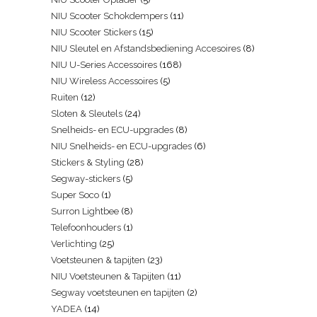
NIU Scooter Schokdempers
11
NIU Scooter Stickers
15
NIU Sleutel en Afstandsbediening Accesoires
8
NIU U-Series Accessoires
168
NIU Wireless Accessoires
5
Ruiten
12
Sloten & Sleutels
24
Snelheids- en ECU-upgrades
8
NIU Snelheids- en ECU-upgrades
6
Stickers & Styling
28
Segway-stickers
5
Super Soco
1
Surron Lightbee
8
Telefoonhouders
1
Verlichting
25
Voetsteunen & tapijten
23
NIU Voetsteunen & Tapijten
11
Segway voetsteunen en tapijten
2
YADEA
14