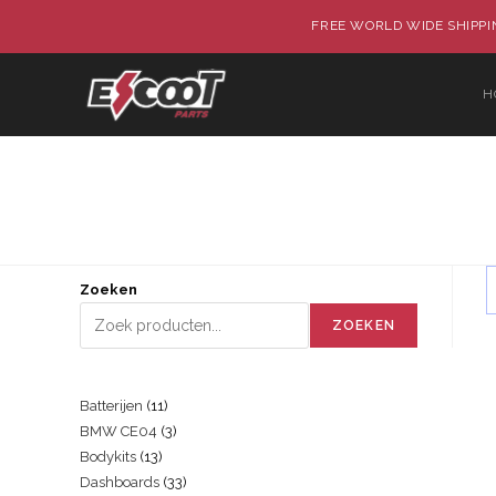
FREE WORLD WIDE SHIPPIN
H
Zoeken
ZOEKEN
Batterijen
11
BMW CE04
3
Bodykits
13
Dashboards
33