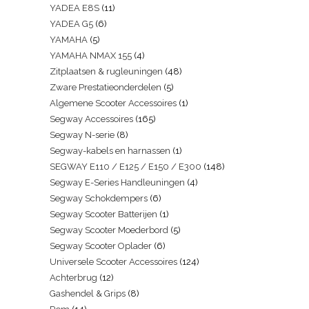
YADEA E8S
11
YADEA G5
6
YAMAHA
5
YAMAHA NMAX 155
4
Zitplaatsen & rugleuningen
48
Zware Prestatieonderdelen
5
Algemene Scooter Accessoires
1
Segway Accessoires
165
Segway N-serie
8
Segway-kabels en harnassen
1
SEGWAY E110 / E125 / E150 / E300
148
Segway E-Series Handleuningen
4
Segway Schokdempers
6
Segway Scooter Batterijen
1
Segway Scooter Moederbord
5
Segway Scooter Oplader
6
Universele Scooter Accessoires
124
Achterbrug
12
Gashendel & Grips
8