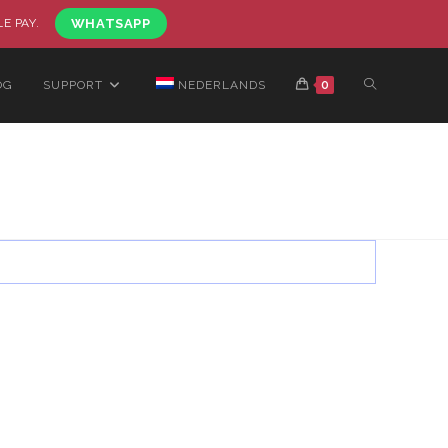
LE PAY.
WHATSAPP
OG
SUPPORT
NEDERLANDS
0