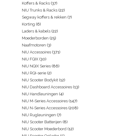
Koffers & Racks
37
NIU Trunks & Racks
22
Segway koffers & rekken
7
Korting
6
Laders & kabels
22
Moederborden
25
Naafmotoren
3
NIU Accessoires
371
NIU FQIX
30
NIU NQIX Series
86
NIU RQI-serie
2
NIU Scooter Bodykit
12
NIU Dashboard Accessoires
13
NIU Handleuningen
4
NIU M-Series Accessoires
147
NIU N-Series Accessoires
208
NIU Rugleuningen
7
NIU Scooter Batterijen
8
NIU Scooter Moederbord
12
NIU Scooter Oplader
5