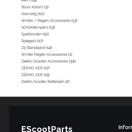
Rem
14
Stuur Kolom
3
Voorvelg
10
Winter / Regen Accessoires
13
Schokdempers
13
Spatborden
12
Spiegels
17
Zij Standaard
14
Winter Regen Accessoires
1
Zeeho Scooter Accessoires
34
ZEEHO AE6
17
ZEEHO AE8
15
Zeeho Scooter Batterijen
2
Infor
EScootParts