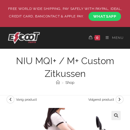
FREE WORLD WIDE SHIPPING, PAY SAFELY WITH PAYPAL, IDEAL,
CREDIT CARD, BANCONTACT & APPLE PAY.
WHATSAPP
0
MENU
NIU MQI+ / M+ Custom
Zitkussen
>
Shop
Vorig product
Volgend product
🔍