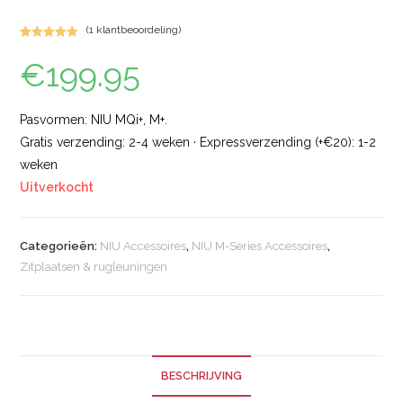
(
1
klantbeoordeling)
Gewaardeerd
2
€
199.95
5.00
op 5
gebaseerd
op
klant
waarderinge
Pasvormen: NIU MQi+, M+.
n
Gratis verzending: 2-4 weken · Expressverzending (+€20): 1-2
weken
Uitverkocht
Categorieën:
NIU Accessoires
,
NIU M-Series Accessoires
,
Zitplaatsen & rugleuningen
BESCHRIJVING