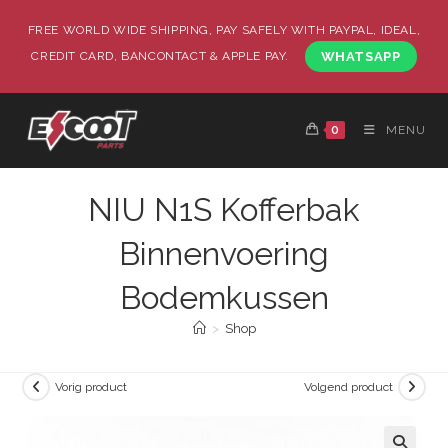
FREE WORLD WIDE SHIPPING, PAY SAFELY WITH PAYPAL, IDEAL,
CREDIT CARD, BANCONTACT & APPLE PAY.
WHATSAPP
0
MENU
NIU N1S Kofferbak
Binnenvoering
Bodemkussen
>
Shop
Vorig product
Volgend product