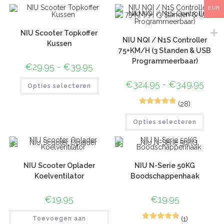
EUR
NIU Scooter Topkoffer
NIU NQI / N1S Controller
Kussen
75+KM/H (3 Standen & USB
Programmeerbaar)
€
29.95
-
€
39.95
€
324.95
-
€
349.95
Opties selecteren
(28)
72
Gewaardeer
Opties selecteren
d
4.96
op 5
gebaseerd
op
klant
waarderinge
NIU Scooter Oplader
NIU N-Serie 50KG
n
Koelventilator
Boodschappenhaak
€
19.95
€
19.95
(1)
Toevoegen aan