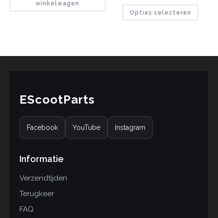
4
Gewaardeer
winkelwagen
Opties selecteren
d
4.75
op 5
gebaseerd
op
klant
waarderinge
n
EScootParts
Facebook
YouTube
Instagram
Informatie
Verzendtijden
Terugkeer
FAQ