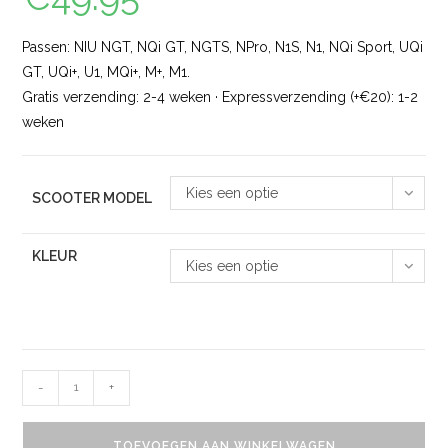
Passen: NIU NGT, NQi GT, NGTS, NPro, N1S, N1, NQi Sport, UQi
GT, UQi+, U1, MQi+, M+, M1.
Gratis verzending: 2-4 weken · Expressverzending (+€20): 1-2
weken
Kies een optie
SCOOTER MODEL
KLEUR
Kies een optie
-
+
TOEVOEGEN AAN WINKELWAGEN