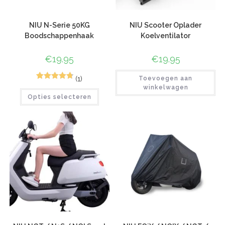
NIU N-Serie 50KG
NIU Scooter Oplader
Boodschappenhaak
Koelventilator
€
19.95
€
19.95
(1)
Toevoegen aan
4
Gewaardeer
winkelwagen
Opties selecteren
d
4.75
op 5
gebaseerd
op
klant
waarderinge
n