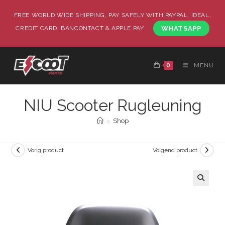
FREE WORLD WIDE SHIPPING, PAY SAFELY WITH PAYPAL, IDEAL,
CREDIT CARD, BANCONTACT & APPLE PAY.
WHATSAPP
0
MENU
NIU Scooter Rugleuning
>
Shop
Vorig product
Volgend product
🔍