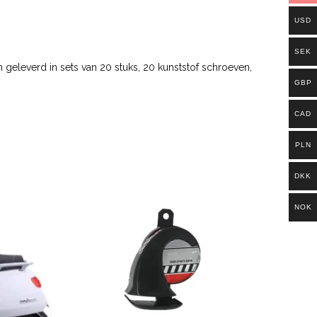
USD
SEK
n geleverd in sets van 20 stuks, 20 kunststof schroeven,
GBP
CAD
PLN
DKK
NOK