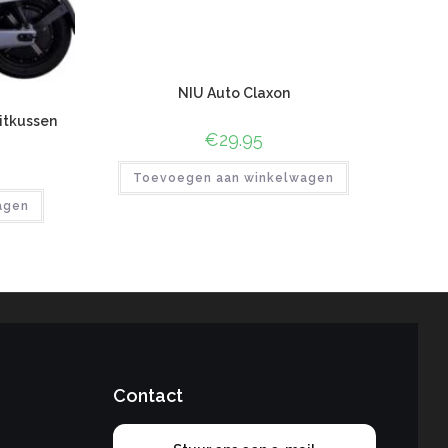
NIU Auto Claxon
itkussen
€
29.95
Toevoegen aan winkelwagen
agen
Contact