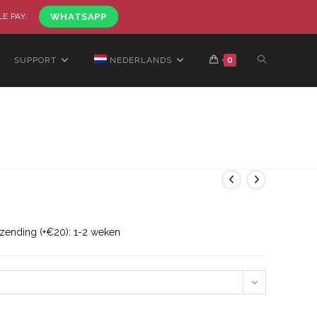
LE PAY.
WHATSAPP
SUPPORT
NEDERLANDS
0
rzending (+€20): 1-2 weken