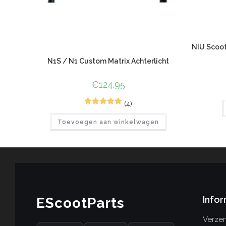
NIU Scoot
N1S / N1 Custom Matrix Achterlicht
€
124.95
(4)
7
Gewaardeerd
Toevoegen aan winkelwagen
5.00
op 5
gebaseerd
op
klant
waarderinge
n
Infor
EScootParts
Verzen