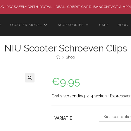
G, PAY SAFELY WITH PAYPAL, IDEAL, CREDIT CARD, BANCONTACT & APP
E
SCOOTER MODEL
ACCESSORIES
SALE
BLOG
NIU Scooter Schroeven Clips
>
Shop
€
9.95
🔍
Gratis verzending: 2-4 weken · Expressve
Kies een optie
VARIATIE