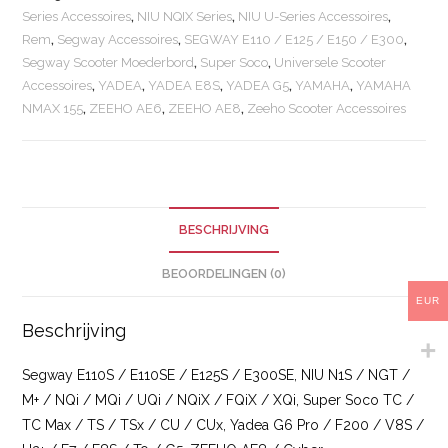
Series Accessoires
,
NIU NQIX Series
,
NIU U-Series Accessoires
,
Rem
,
Segway Accessoires
,
SEGWAY E110 / E125 / E150 / E300
,
Segway Scooter Moederbord
,
Super Soco
,
Universele Scooter
Accessoires
,
YADEA
,
YADEA E8S
,
YADEA G5
,
YAMAHA
,
YAMAHA
NMAX 155
,
ZEEHO AE6
,
ZEEHO AE8
,
Zeeho Scooter Accessoires
BESCHRIJVING
BEOORDELINGEN (0)
EUR
Beschrijving
Segway E110S / E110SE / E125S / E300SE, NIU N1S / NGT /
M+ / NQi / MQi / UQi / NQiX / FQiX / XQi, Super Soco TC /
TC Max / TS / TSx / CU / CUx, Yadea G6 Pro / F200 / V8S /