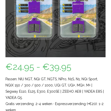
€
24.95
-
€
39.95
Passen: NIU NGT, NQi GT, NGTS, NPro, N1S, N1, NQi Sport,
NQiX 150 / 300 / 500 / 1000, UQi GT, UQi+, MQi+, M+ |
Segway E110, E125, E300, E300SE | ZEEHO AE8 | YADEA E8S |
YADEA G5.
Gratis verzending: 2-4 weken · Expressverzending (+€20): 1-2
weken