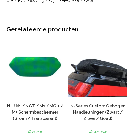
U2+ / E7 / E8S / T9 / G5, ZEEHO AE8 / Cyber
Gerelateerde producten
NIU N1 / NGT / M1 / MQI+ /
N-Series Custom Gebogen
M+ Schermbeschermer
Handleuningen (Zwart /
(Groen / Transparant)
Zilver / Goud)
€
9.95
€
49.95