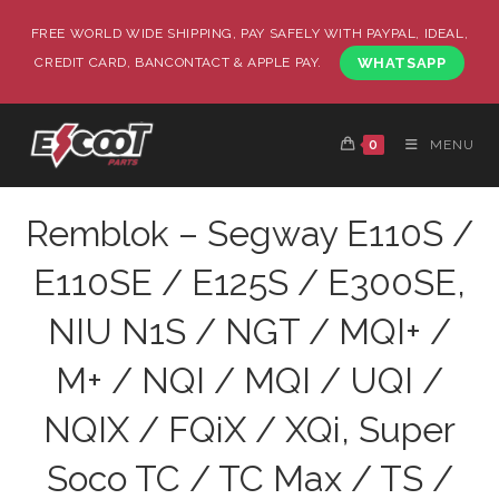
FREE WORLD WIDE SHIPPING, PAY SAFELY WITH PAYPAL, IDEAL,
CREDIT CARD, BANCONTACT & APPLE PAY.
WHATSAPP
0
MENU
Remblok – Segway E110S /
E110SE / E125S / E300SE,
NIU N1S / NGT / MQI+ /
M+ / NQI / MQI / UQI /
NQIX / FQiX / XQi, Super
Soco TC / TC Max / TS /