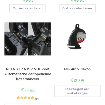
Opties selecteren
Opties selecteren
NIU NGT / N1S / NQI Sport
NIU Auto Claxon
Automatische Zelfopenende
Kofferbakveer
€
29.95
€
24.95
Toevoegen aan
winkelwagen
(2)
6
Gewaardeer