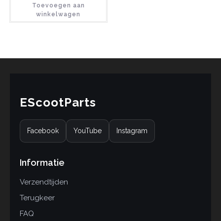
Toevoegen aan
d
4.67
op 5
winkelwagen
gebaseerd
op
klant
waarderinge
n
EScootParts
Facebook
YouTube
Instagram
Informatie
Verzendtijden
Terugkeer
FAQ