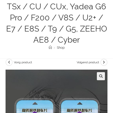
TSx / CU / CUx, Yadea G6
Pro / F200 / V8S / U2+ /
E7 / E8S / T9 / G5, ZEEHO
AE8 / Cyber
>
Shop
Vorig product
Volgend product
🔍