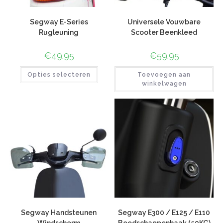
Segway E-Series
Universele Vouwbare
Rugleuning
Scooter Beenkleed
€
49.95
€
59.95
Opties selecteren
Toevoegen aan
winkelwagen
Segway Handsteunen
Segway E300 / E125 / E110
Windscherm
Boodschappenhaak (50KG)