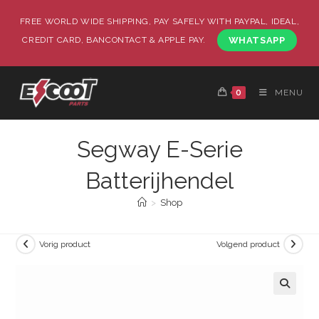
FREE WORLD WIDE SHIPPING, PAY SAFELY WITH PAYPAL, IDEAL,
CREDIT CARD, BANCONTACT & APPLE PAY.
WHATSAPP
0
MENU
Segway E-Serie
Batterijhendel
>
Shop
Vorig product
Volgend product
🔍