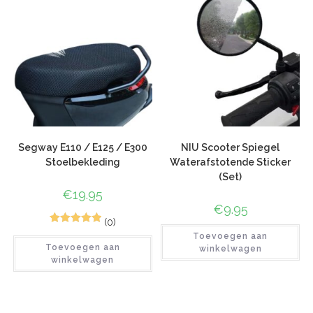
Segway E110 / E125 / E300
NIU Scooter Spiegel
Stoelbekleding
Waterafstotende Sticker
(Set)
€
19.95
€
9.95
(0)
1
Gewaardeerd
Toevoegen aan
Toevoegen aan
5.00
op 5
winkelwagen
winkelwagen
gebaseerd
op
klant
waardering