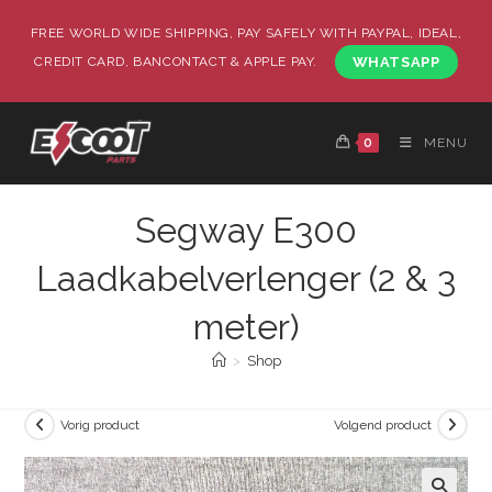
FREE WORLD WIDE SHIPPING, PAY SAFELY WITH PAYPAL, IDEAL,
CREDIT CARD, BANCONTACT & APPLE PAY.
WHATSAPP
0
MENU
Segway E300
Laadkabelverlenger (2 & 3
meter)
>
Shop
Vorig product
Volgend product