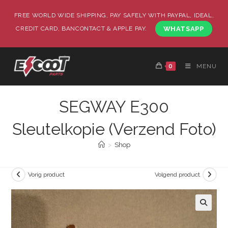
FREE WORLD WIDE SHIPPING, PAY SAFELY WITH PAYPAL, IDEAL,
CREDIT CARD, BANCONTACT & APPLE PAY.
WHATSAPP
0
MENU
SEGWAY E300
Sleutelkopie (Verzend Foto)
>
Shop
Vorig product
Volgend product
🔍