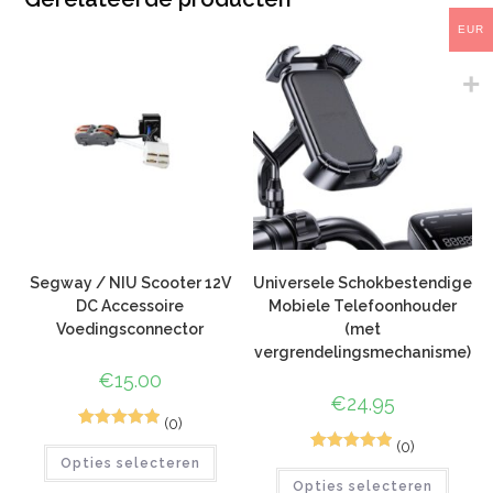
EUR
Segway / NIU Scooter 12V
Universele Schokbestendige
DC Accessoire
Mobiele Telefoonhouder
Voedingsconnector
(met
vergrendelingsmechanisme)
€
15.00
€
24.95
(0)
1
Gewaardeerd
(0)
1
Gewaardeerd
Opties selecteren
5.00
op 5
Opties selecteren
5.00
op 5
gebaseerd