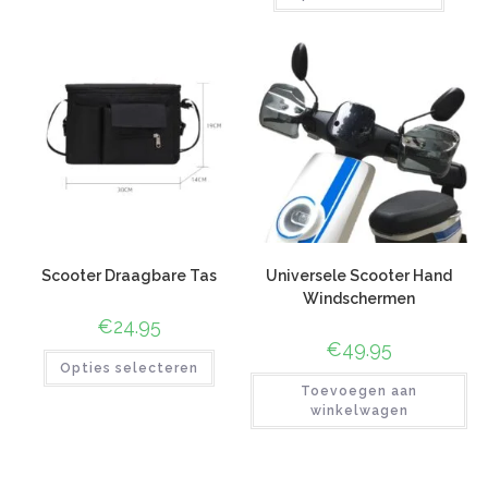
gebaseerd
op
klant
op
klant
waardering
waardering
Scooter Draagbare Tas
Universele Scooter Hand
Windschermen
€
24.95
€
49.95
Opties selecteren
Toevoegen aan
winkelwagen