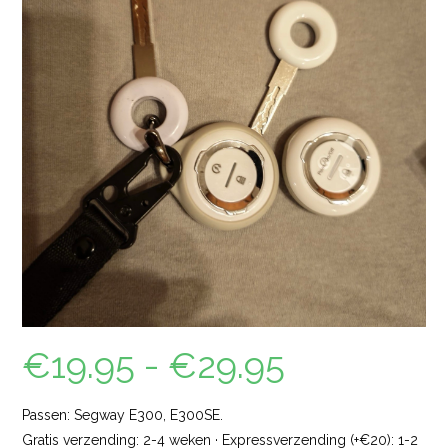
€
19.95
-
€
29.95
Passen: Segway E300, E300SE.
Gratis verzending: 2-4 weken · Expressverzending (+€20): 1-2