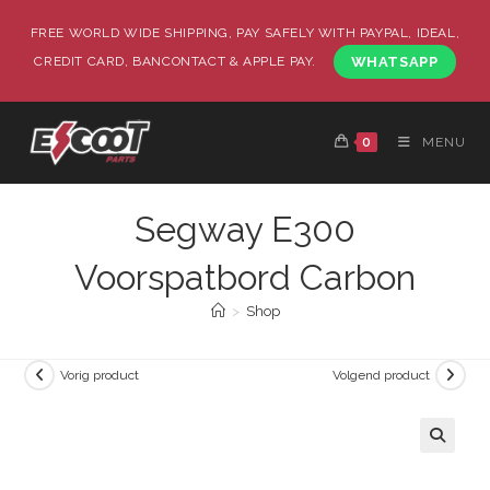
FREE WORLD WIDE SHIPPING, PAY SAFELY WITH PAYPAL, IDEAL,
CREDIT CARD, BANCONTACT & APPLE PAY.
WHATSAPP
0
MENU
Segway E300
Voorspatbord Carbon
>
Shop
Vorig product
Volgend product
🔍