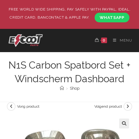
FREE WORLD WIDE SHIPPING, PAY SAFELY WITH PAYPAL, IDEAL,
CREDIT CARD, BANCONTACT & APPLE PAY.
WHATSAPP
0
MENU
N1S Carbon Spatbord Set +
Windscherm Dashboard
>
Shop
Vorig product
Volgend product
🔍