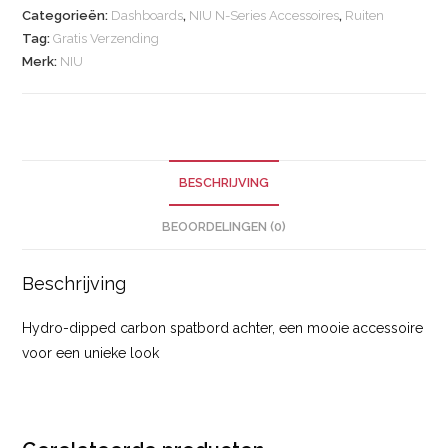
Categorieën:
Dashboards
,
NIU N-Series Accessoires
,
Ruiten
Tag:
Gratis Verzending
Merk:
NIU
BESCHRIJVING
BEOORDELINGEN (0)
Beschrijving
Hydro-dipped carbon spatbord achter, een mooie accessoire
voor een unieke look