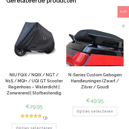
Gerelateerde producten
EUR
NIU FQiX / NQIX / NGT /
N-Series Custom Gebogen
N1S / MQI+ / UQI GT Scooter
Handleuningen (Zwart /
Regenhoes – Waterdicht |
Zilver / Goud)
Zonwerend | Stofbestendig
€
49.95
€
29.95
Opties selecteren
(3)
5
Gewaardeerd
Opties selecteren
5.00
op 5