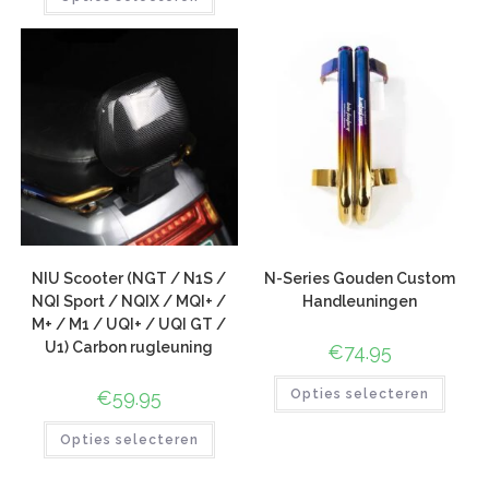
gebaseerd
op
klant
waarderinge
n
NIU Scooter (NGT / N1S /
N-Series Gouden Custom
NQI Sport / NQIX / MQI+ /
Handleuningen
M+ / M1 / UQI+ / UQI GT /
U1) Carbon rugleuning
€
74.95
€
59.95
Opties selecteren
Opties selecteren