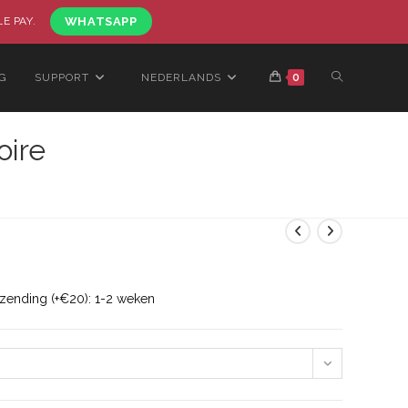
LE PAY.
WHATSAPP
G
SUPPORT
NEDERLANDS
0
ire
rzending (+€20): 1-2 weken