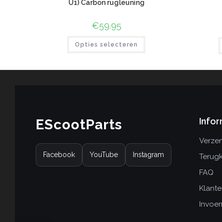
U1) Carbon rugleuning
€
59.95
Opties selecteren
Infor
EScootParts
Verzen
Facebook
YouTube
Instagram
Terug
FAQ
Klante
Invoer