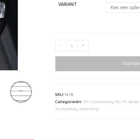
VARIANT
Kies een optie
-
+
TOEVOE
SKU:
N/B
Categorieën:
NIU Accessoires
,
NIU M-Series
Accessoires
,
Verlichting