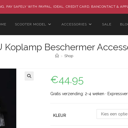
G, PAY SAFELY WITH PAYPAL, IDEAL, CREDIT CARD, BANCONTACT & APP
OME
SCOOTER MODEL
ACCESSORIES
SALE
BLO
U Koplamp Beschermer Accesso
>
Shop
€
44.95
🔍
Gratis verzending: 2-4 weken · Expressve
Kies een optie
KLEUR