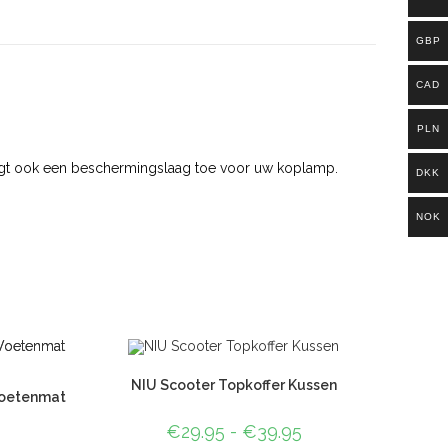
GBP
CAD
PLN
oegt ook een beschermingslaag toe voor uw koplamp.
DKK
NOK
NIU Scooter Topkoffer Kussen
Voetenmat
€
29.95
-
€
39.95