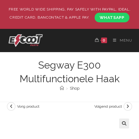
FREE WORLD WIDE SHIPPING, PAY SAFELY WITH PAYPAL, IDEAL,
CREDIT CARD, BANCONTACT & APPLE PAY.
WHATSAPP
0
MENU
Segway E300
Multifunctionele Haak
>
Shop
Vorig product
Volgend product
🔍