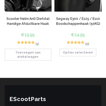
Scooter Helm Anti Diefstal
Segway E300 / E125 / E110
Handige Afsluitbare Haak
Boodschappenhaak (50KG)
€
19.95
€
24.95
(1)
(0)
2
Gewaardeerd
2
Gewaardeerd
Toevoegen aan
Opties selecteren
5.00
op 5
5.00
op 5
winkelwagen
gebaseerd
gebaseerd
op
klant
op
klant
waarderinge
waarderinge
n
n
EScootParts