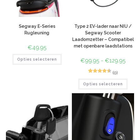
Segway E-Series
Type 2 EV-lader naar NIU /
Rugleuning
Segway Scooter
Laadomzetter – Compatibel
met openbare laadstations
€
49.95
Opties selecteren
€
99.95
-
€
129.95
(0)
2
Gewaardee
Opties selecteren
rd
4.50
op
5
gebaseerd
op
klant
waardering
en