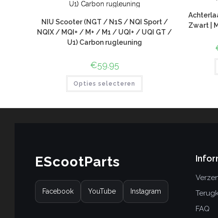
Achterlaa
NIU Scooter (NGT / N1S / NQI Sport /
Zwart | 
NQIX / MQI+ / M+ / M1 / UQI+ / UQI GT /
U1) Carbon rugleuning
€
59.95
Opties selecteren
Infor
EScootParts
Verzen
Facebook
YouTube
Instagram
Terug
FAQ