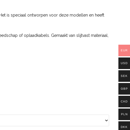
et is speciaal ontworpen voor deze modellen en heeft
dschap of oplaadkabels. Gemaakt van slijtvast materiaal,
EUR
USD
SEK
GBP
CAD
PLN
DKK