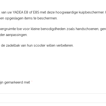
l van uw YADEA E8 of E8S met deze hoogwaardige kuipbeschermer. H
n en opgeslagen items te beschermen.
pbergruimte toe voor kleine benodigdheden zoals handschoenen, geree
der aanpassingen.
in de zadelbak van hun scooter willen verbeteren.
zijn gemarkeerd met
*