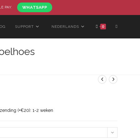
LE PAY.
WHATSAPP
LOG
SUPPORT
NEDERLANDS
0
oelhoes
rzending (+€20): 1-2 weken