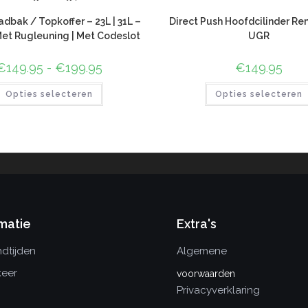
dbak / Topkoffer – 23L | 31L –
Direct Push Hoofdcilinder R
Met Rugleuning | Met Codeslot
UGR
€
149.95
-
€
199.95
€
149.95
Opties selecteren
Opties selecteren
matie
Extra's
dtijden
Algemene
keer
voorwaarden
Privacyverklaring