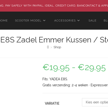
G, PAY SAFELY WITH PAYPAL, IDEAL, CREDIT CARD, BANCONTACT & APP
HOME
SCOOTER MODEL
ACCESSORIES
SALE
B
E8S Zadel Emmer Kussen / St
>
Shop
€
19.95
-
€
29.95
Fits: YADEA E8S.
Gratis verzending: 2-4 weken · Expressve
Kies een optie
VARIATIE