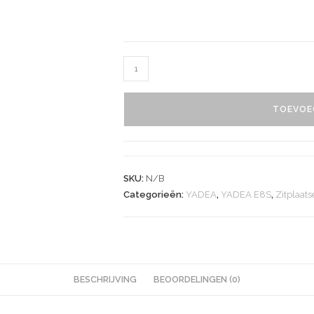
TOEVOE
SKU:
N/B
Categorieën:
YADEA
,
YADEA E8S
,
Zitplaat
BESCHRIJVING
BEOORDELINGEN (0)