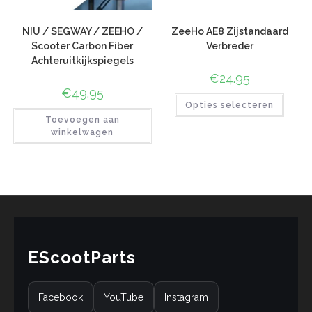
NIU / SEGWAY / ZEEHO /
ZeeHo AE8 Zijstandaard
Scooter Carbon Fiber
Verbreder
Achteruitkijkspiegels
€
24.95
€
49.95
Opties selecteren
Toevoegen aan
winkelwagen
EScootParts
Facebook
YouTube
Instagram