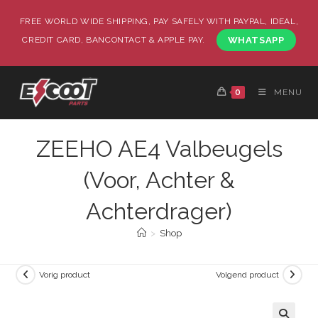
FREE WORLD WIDE SHIPPING, PAY SAFELY WITH PAYPAL, IDEAL,
CREDIT CARD, BANCONTACT & APPLE PAY.
WHATSAPP
0
MENU
ZEEHO AE4 Valbeugels
(Voor, Achter &
Achterdrager)
>
Shop
Vorig product
Volgend product