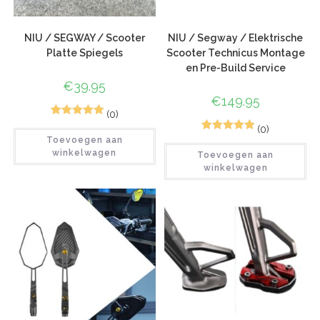
NIU / SEGWAY / Scooter
NIU / Segway / Elektrische
Platte Spiegels
Scooter Technicus Montage
en Pre-Build Service
€
39.95
€
149.95
(0)
1
Gewaardeerd
(0)
1
Gewaardeerd
Toevoegen aan
5.00
op 5
winkelwagen
Toevoegen aan
5.00
op 5
gebaseerd
winkelwagen
gebaseerd
op
klant
op
klant
waardering
waardering