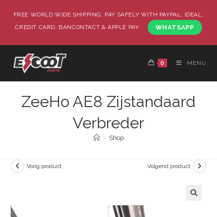
FREE WORLD WIDE SHIPPING, PAY SAFELY WITH PAYPAL, IDEAL,
CREDIT CARD, BANCONTACT & APPLE PAY.
WHATSAPP
0
MENU
ZeeHo AE8 Zijstandaard
Verbreder
>
Shop
Vorig product
Volgend product
🔍