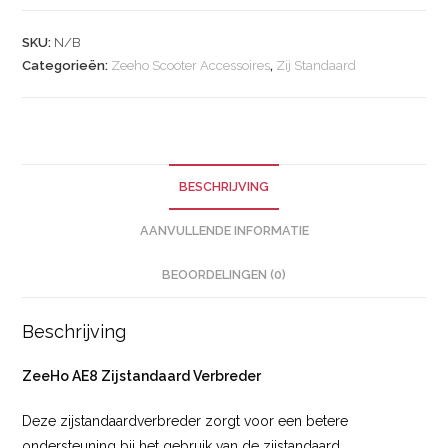
SKU:
N/B
Categorieën:
Zeeho Scooter Accessoires
,
Zij Standaard
BESCHRIJVING
AANVULLENDE INFORMATIE
BEOORDELINGEN (0)
Beschrijving
ZeeHo AE8 Zijstandaard Verbreder
Deze zijstandaardverbreder zorgt voor een betere
ondersteuning bij het gebruik van de zijstandaard