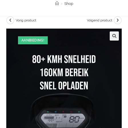
>
Shop
Vorig product
Volgend product
AANBIEDING!
🔍