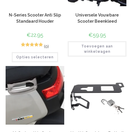
N-Series Scooter Anti Slip
Universele Vouwbare
Standaard Houder
Scooter Beenkleed
€
22.95
€
59.95
(0)
Toevoegen aan
1
Gewaardeerd
winkelwagen
Opties selecteren
5.00
op 5
gebaseerd
op
klant
waardering