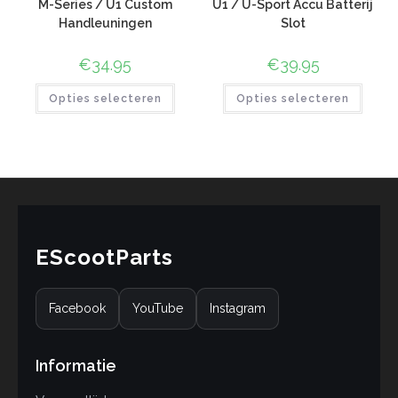
M-Series / U1 Custom
U1 / U-Sport Accu Batterij
Handleuningen
Slot
€
34.95
€
39.95
Opties selecteren
Opties selecteren
EScootParts
Facebook
YouTube
Instagram
Informatie