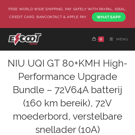
FREE WORLD WIDE SHIPPING, PAY SAFELY WITH PAYPAL, IDEAL,
CREDIT CARD, BANCONTACT & APPLE PAY.
WHATSAPP
0
MENU
NIU UQI GT 80+KMH High-
Performance Upgrade
Bundle – 72V64A batterij
(160 km bereik), 72V
moederbord, verstelbare
snellader (10A)