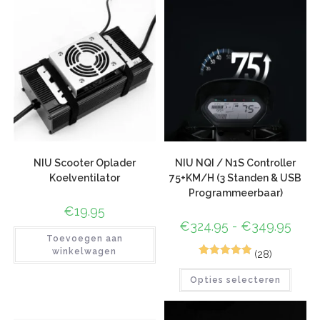
NIU Scooter Oplader
NIU NQI / N1S Controller
Koelventilator
75+KM/H (3 Standen & USB
Programmeerbaar)
€
19.95
€
324.95
-
€
349.95
Toevoegen aan
winkelwagen
(28)
72
Gewaardeer
Opties selecteren
d
4.96
op 5
gebaseerd
op
klant