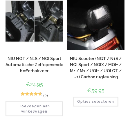
waarderinge
n
NIU NGT / N1S / NQI Sport
NIU Scooter (NGT / N1S /
Automatische Zelfopenende
NQI Sport / NQIX / MQI+ /
Kofferbakveer
M+ / M1 / UQI+ / UQI GT /
U1) Carbon rugleuning
€
24.95
€
59.95
(2)
6
Gewaardeer
Opties selecteren
Toevoegen aan
d
4.67
op 5
winkelwagen
gebaseerd
op
klant
waarderinge