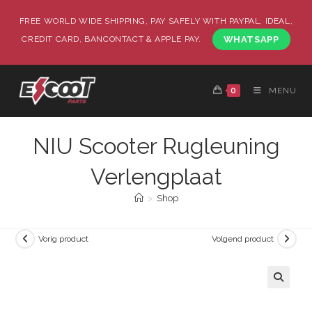
FREE WORLD WIDE SHIPPING, PAY SAFELY WITH PAYPAL, IDEAL,
CREDIT CARD, BANCONTACT & APPLE PAY.
WHATSAPP
0
MENU
NIU Scooter Rugleuning
Verlengplaat
>
Shop
Vorig product
Volgend product
🔍