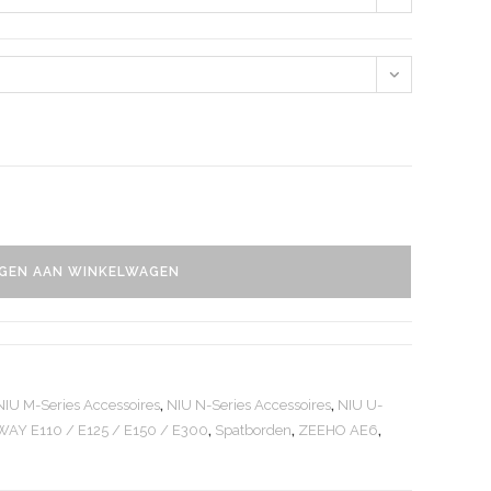
GEN AAN WINKELWAGEN
NIU M-Series Accessoires
,
NIU N-Series Accessoires
,
NIU U-
AY E110 / E125 / E150 / E300
,
Spatborden
,
ZEEHO AE6
,