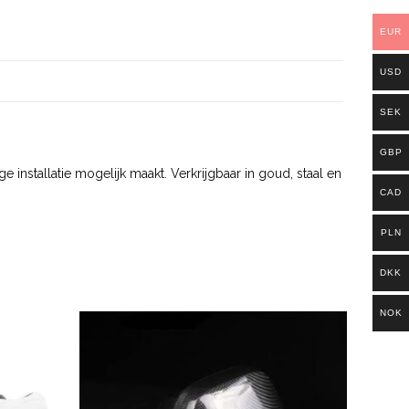
EUR
USD
SEK
GBP
 installatie mogelijk maakt. Verkrijgbaar in goud, staal en
CAD
PLN
DKK
NOK