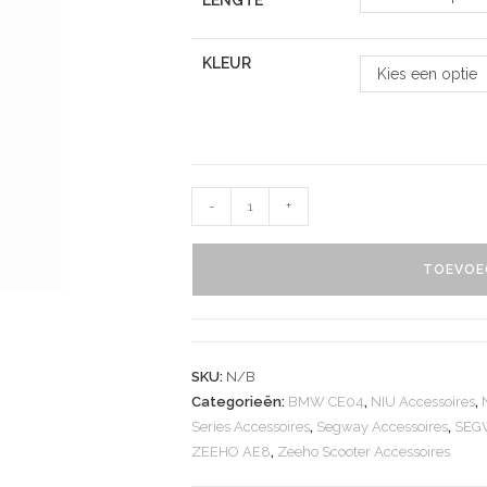
LENGTE
KLEUR
Kies een optie
-
+
TOEVOE
SKU:
N/B
Categorieën:
BMW CE04
,
NIU Accessoires
,
Series Accessoires
,
Segway Accessoires
,
SEGW
ZEEHO AE8
,
Zeeho Scooter Accessoires