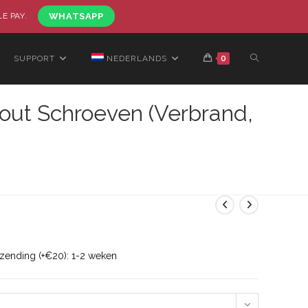
LE PAY.
WHATSAPP
SUPPORT
NEDERLANDS
0
out Schroeven (Verbrand,
rzending (+€20): 1-2 weken