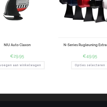
NIU Auto Claxon
N-Series Rugleuning Extr
€
29.95
€
49.95
voegen aan winkelwagen
Opties selecteren