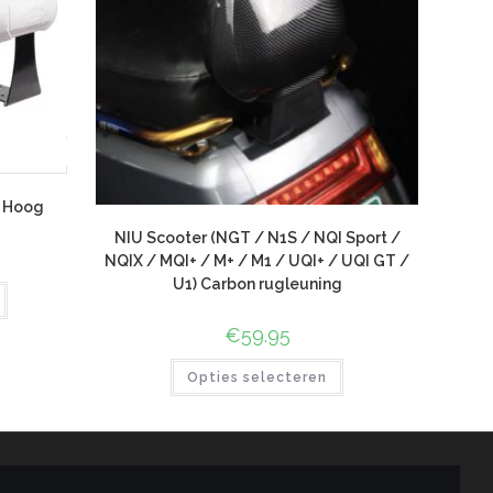
a Hoog
NIU Scooter (NGT / N1S / NQI Sport /
NQIX / MQI+ / M+ / M1 / UQI+ / UQI GT /
U1) Carbon rugleuning
€
59.95
Opties selecteren