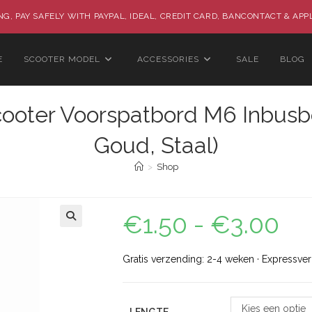
G, PAY SAFELY WITH PAYPAL, IDEAL, CREDIT CARD, BANCONTACT & APP
E
SCOOTER MODEL
ACCESSORIES
SALE
BLOG
Scooter Voorspatbord M6 Inbusb
Goud, Staal)
>
Shop
€
1.50
-
€
3.00
🔍
Gratis verzending: 2-4 weken · Expressve
Kies een optie