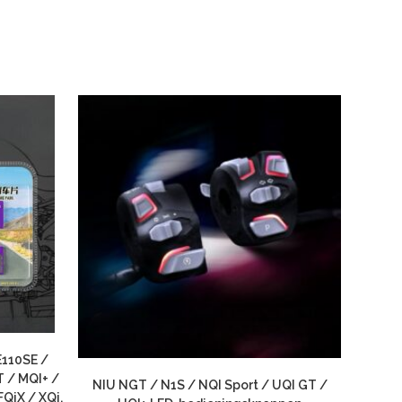
E110SE /
T / MQI+ /
NIU NGT / N1S / NQI Sport / UQI GT /
FQiX / XQi,