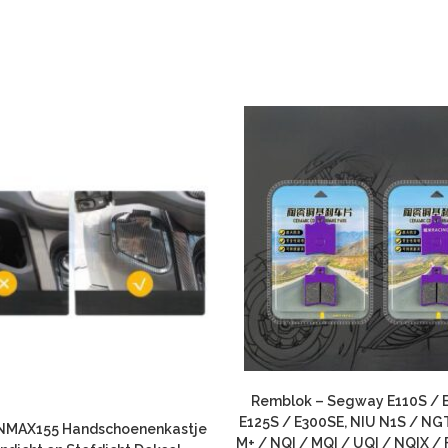
Remblok – Segway E110S / 
E125S / E300SE, NIU N1S / NG
NMAX155 Handschoenenkastje
M+ / NQI / MQI / UQI / NQIX / 