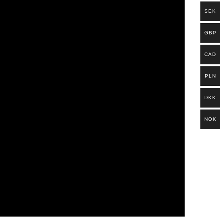
SEK
GBP
CAD
PLN
DKK
NOK