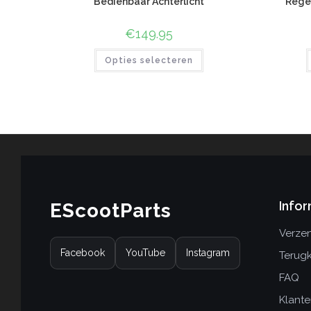
Bedienbaar Achterlicht
Regen
€
149.95
Opties selecteren
Infor
EScootParts
Verzen
Facebook
YouTube
Instagram
Terug
FAQ
Klante