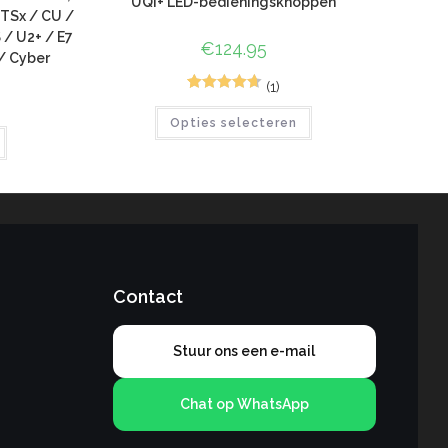
UQI+ LED-bedieningsknoppen
 TSx / CU /
 / U2+ / E7
€
124.95
/ Cyber
(1)
3
Gewaardeer
Opties selecteren
d
4.67
op 5
gebaseerd
op
klant
waarderinge
n
Contact
Stuur ons een e-mail
Chat op WhatsApp