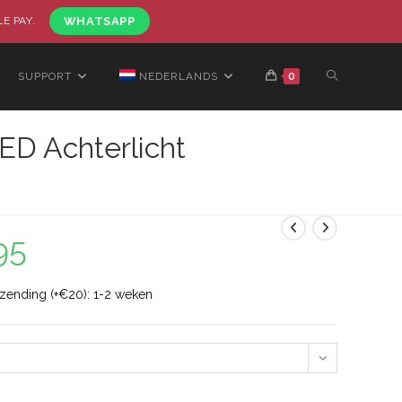
LE PAY.
WHATSAPP
SUPPORT
NEDERLANDS
0
ED Achterlicht
95
rzending (+€20): 1-2 weken