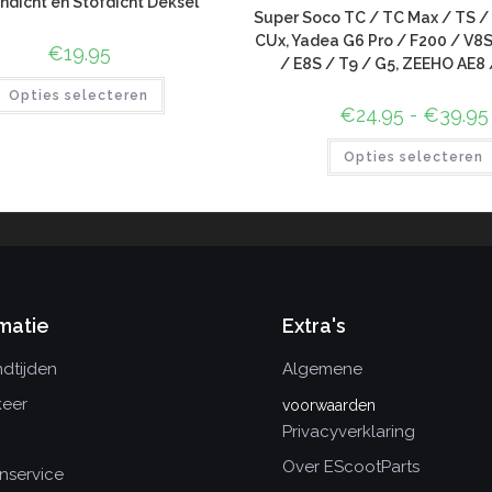
dicht en Stofdicht Deksel
Super Soco TC / TC Max / TS /
CUx, Yadea G6 Pro / F200 / V8S
€
19.95
/ E8S / T9 / G5, ZEEHO AE8 
Opties selecteren
€
24.95
-
€
39.95
Opties selecteren
matie
Extra's
dtijden
Algemene
keer
voorwaarden
Privacyverklaring
Over EScootParts
nservice