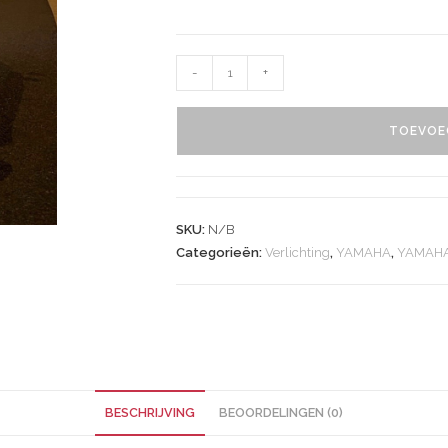
-
+
TOEVOE
SKU:
N/B
Categorieën:
Verlichting
,
YAMAHA
,
YAMAHA
BESCHRIJVING
BEOORDELINGEN (0)