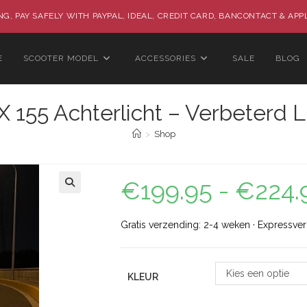
G, PAY SAFELY WITH PAYPAL, IDEAL, CREDIT CARD, BANCONTACT & APP
E
SCOOTER MODEL
ACCESSORIES
SALE
BLOG
55 Achterlicht – Verbeterd L
>
Shop
€
199.95
-
€
224.
🔍
Gratis verzending: 2-4 weken · Expressve
Kies een optie
KLEUR